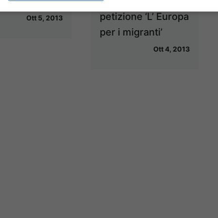
aso Frontex
presentata la
petizione ‘L’ Europa
Ott 5, 2013
per i migranti’
Ott 4, 2013