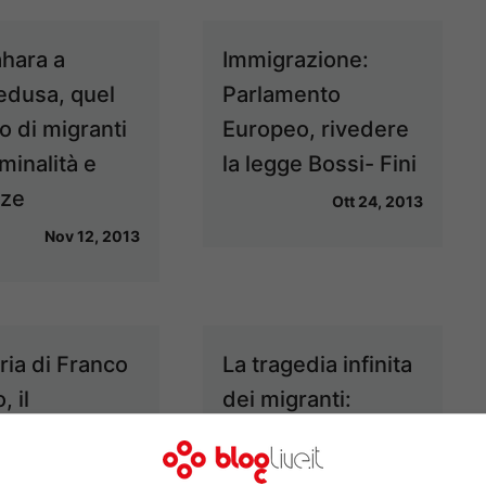
ahara a
Immigrazione:
dusa, quel
Parlamento
co di migranti
Europeo, rivedere
iminalità e
la legge Bossi- Fini
nze
Ott 24, 2013
Nov 12, 2013
ria di Franco
La tragedia infinita
, il
dei migranti:
name dei
cinquanta morti nel
 di
Canale di Sicilia