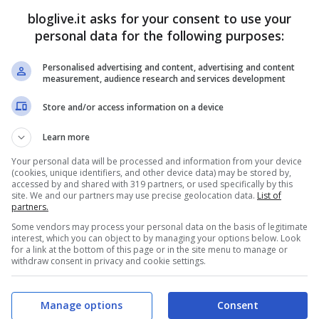
edusa
Ott 11, 2013
bloglive.it asks for your consent to use your
personal data for the following purposes:
Ott 12, 2013
Personalised advertising and content, advertising and content
measurement, audience research and services development
Store and/or access information on a device
 tuona contro
Letta e Alfano
Learn more
 senatori
contestati a
Your personal data will be processed and information from your device
Lampedusa
Ott 10, 2013
(cookies, unique identifiers, and other device data) may be stored by,
accessed by and shared with 319 partners, or used specifically by this
Ott 9, 2013
site. We and our partners may use precise geolocation data.
List of
partners.
Some vendors may process your personal data on the basis of legitimate
interest, which you can object to by managing your options below. Look
for a link at the bottom of this page or in the site menu to manage or
withdraw consent in privacy and cookie settings.
anti in Europa
Lampedusa:
Manage options
Consent