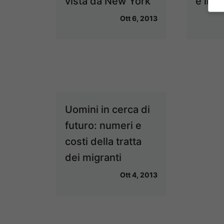
vista da New York
e il c
Ott 6, 2013
Uomini in cerca di
futuro: numeri e
costi della tratta
dei migranti
Ott 4, 2013