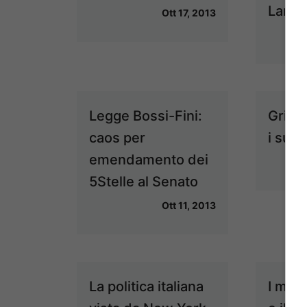
Lamp
Ott 17, 2013
Legge Bossi-Fini:
Grillo
caos per
i suoi
emendamento dei
5Stelle al Senato
Ott 11, 2013
La politica italiana
I migr