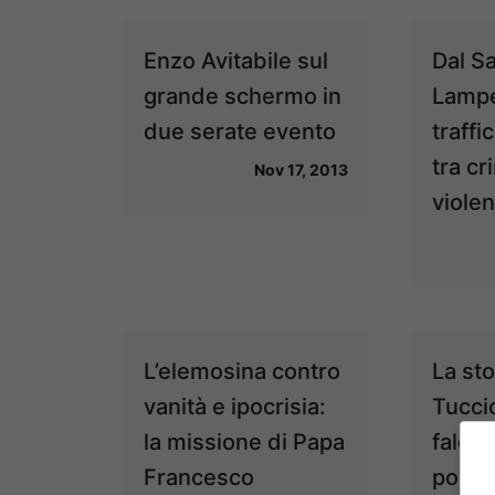
Enzo Avitabile sul
Dal S
grande schermo in
Lampe
due serate evento
traffi
tra cr
Nov 17, 2013
viole
L’elemosina contro
La sto
vanità e ipocrisia:
Tuccio
la missione di Papa
faleg
Francesco
poveri