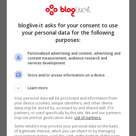
Parmigiano Reggiano
Gen 5, 2011
bloglive.it asks for your consent to use
your personal data for the following
purposes:
Ciambelle Donuts… Do'H!
Personalised advertising and content, advertising and
content measurement, audience research and
services development
Gen 4, 2011
Store and/or access information on a device
Learn more
Your personal data will be processed and information from
Petto di pollo al latte con piselli
your device (cookies, unique identifiers, and other device
data) may be stored by, accessed by and shared with 319
Gen 3, 2011
partners, or used specifically by this site. We and our partners
may use precise geolocation data.
List of partners.
Some vendors may process your personal data on the basis
of legitimate interest, which you can object to by managing
your options below. Look for a link at the bottom of this page