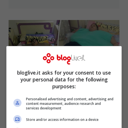
bloglive.it asks for your consent to use
your personal data for the following
purposes:
Eman Ahmed Abd El Aty, morta la
donna più grassa: pesava 500 chili
Personalised advertising and content, advertising and
content measurement, audience research and
Set 26, 2017
services development
Store and/or access information on a device