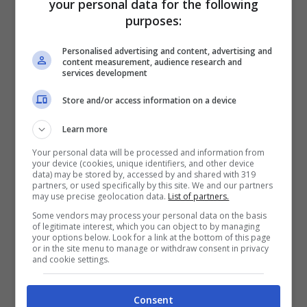
your personal data for the following
Ott 23, 2011
purposes:
Personalised advertising and content, advertising and
content measurement, audience research and
services development
Cheese 2011, le forme del latte: a Bra
Store and/or access information on a device
alla scoperta del formaggio
Learn more
Set 16, 2011
Your personal data will be processed and information from
your device (cookies, unique identifiers, and other device
data) may be stored by, accessed by and shared with 319
partners, or used specifically by this site. We and our partners
may use precise geolocation data.
List of partners.
Pane Nostrum a Senigallia:
Some vendors may process your personal data on the basis
of legitimate interest, which you can object to by managing
quest’anno pane di farro e prodotti
your options below. Look for a link at the bottom of this page
or in the site menu to manage or withdraw consent in privacy
per celiaci
and cookie settings.
Set 12, 2011
Consent