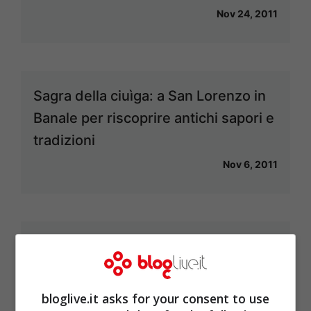
Nov 24, 2011
Sagra della ciuìga: a San Lorenzo in
Banale per riscoprire antichi sapori e
tradizioni
Nov 6, 2011
Fa’ la cosa giusta: a Trento la settima
fiera nazionale del consumo critico e
degli stili di vita sostenibili
bloglive.it asks for your consent to use