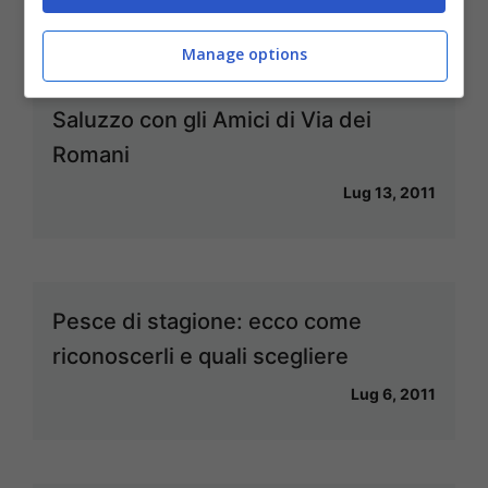
Manage options
Sagra degli Antipasti: il 15 luglio a
Saluzzo con gli Amici di Via dei
Romani
Lug 13, 2011
Pesce di stagione: ecco come
riconoscerli e quali scegliere
Lug 6, 2011