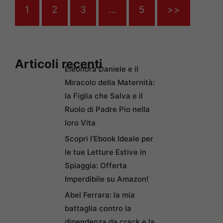
1
2
3
…
5
>>
Articoli recenti
Eleonora Daniele e il
Miracolo della Maternità:
la Figlia che Salva e il
Ruolo di Padre Pio nella
loro Vita
Scopri l’Ebook Ideale per
le tue Letture Estive in
Spiaggia: Offerta
Imperdibile su Amazon!
Abel Ferrara: la mia
battaglia contro la
dipendenza da crack e la