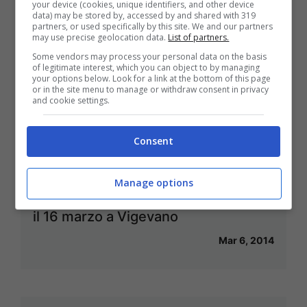
your device (cookies, unique identifiers, and other device
data) may be stored by, accessed by and shared with 319
partners, or used specifically by this site. We and our partners
may use precise geolocation data.
List of partners.
Some vendors may process your personal data on the basis
Impacto in The City, il nuovo modo di
of legitimate interest, which you can object to by managing
your options below. Look for a link at the bottom of this page
fare fitness all’aria aperta
or in the site menu to manage or withdraw consent in privacy
and cookie settings.
Mar 7, 2014
Consent
Manage options
Giusy Versace e Scarpa d’oro ability:
il 16 marzo a Vigevano
Mar 6, 2014