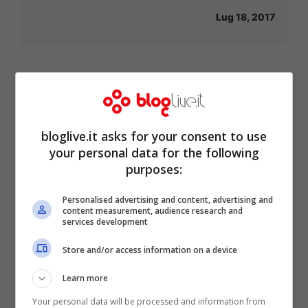
Lug 18, 2017
bloglive.it asks for your consent to use
your personal data for the following
purposes:
Personalised advertising and content, advertising and
content measurement, audience research and
services development
Cristiano Ronaldo shock: “Lascio il
Store and/or access information on a device
Real Madrid”
Learn more
Giu 18, 2017
Your personal data will be processed and information from