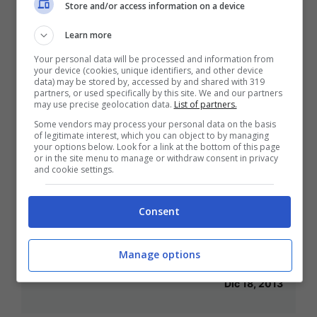
Store and/or access information on a device
Dic 21, 2013
Learn more
Your personal data will be processed and information from
your device (cookies, unique identifiers, and other device
data) may be stored by, accessed by and shared with 319
partners, or used specifically by this site. We and our partners
Sport: Collari d’Oro e Diplomi
may use precise geolocation data.
List of partners.
Some vendors may process your personal data on the basis
d’Onore. Il Coni premia i migliori.
of legitimate interest, which you can object to by managing
your options below. Look for a link at the bottom of this page
Dic 19, 2013
or in the site menu to manage or withdraw consent in privacy
and cookie settings.
Consent
Sebastien Chabal: il ritiro dal rugby
Manage options
giocato anticipato da un pugno
Dic 18, 2013