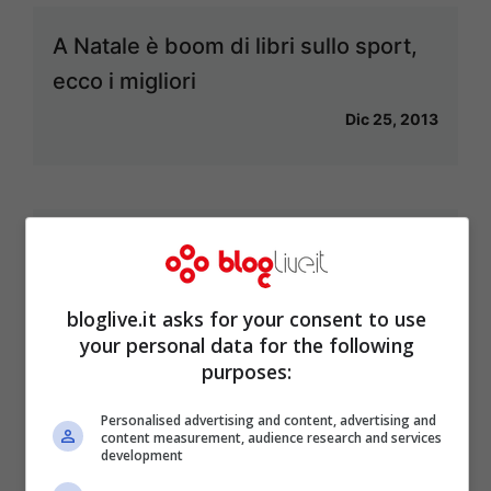
A Natale è boom di libri sullo sport,
ecco i migliori
Dic 25, 2013
Tragedia in Spagna: muore il giovane
ciclista svizzero Felix Baur
bloglive.it asks for your consent to use
Dic 22, 2013
your personal data for the following
purposes:
Personalised advertising and content, advertising and
content measurement, audience research and services
Chef Rubio si trasforma in Rugbio, il
development
cacciatore di tifosi