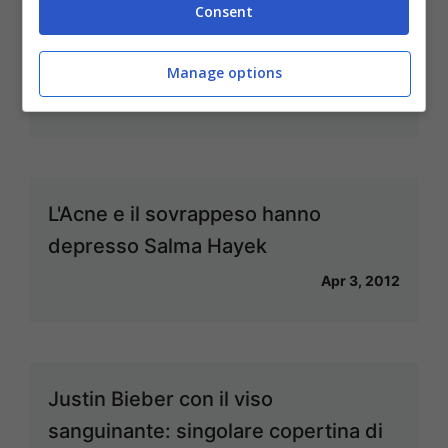
Consent
Monica Bellucci: "Viva le rughe"
Manage options
Apr 26, 2012
L'Acne e il sovrappeso hanno
depresso Salma Hayek
Apr 3, 2012
Justin Bieber con il viso
sanguinante: singolare copertina di