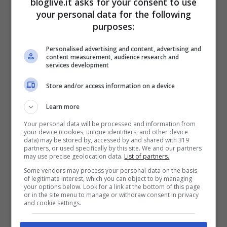
bloglive.it asks for your consent to use
tatua Berlusconi sul braccio
your personal data for the following
purposes:
Feb 5, 2013
Personalised advertising and content, advertising and
content measurement, audience research and
services development
20 anni senza Audrey Hepburn
Store and/or access information on a device
Gen 20, 2013
Learn more
Your personal data will be processed and information from
your device (cookies, unique identifiers, and other device
data) may be stored by, accessed by and shared with 319
partners, or used specifically by this site. We and our partners
may use precise geolocation data.
List of partners.
Olivia Culpo: fisico perfetto e viso
Some vendors may process your personal data on the basis
of legitimate interest, which you can object to by managing
d'angelo, è lei la nuova Miss America
your options below. Look for a link at the bottom of this page
or in the site menu to manage or withdraw consent in privacy
Giu 6, 2012
and cookie settings.