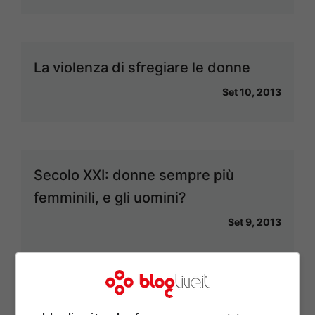
La violenza di sfregiare le donne
Set 10, 2013
Secolo XXI: donne sempre più
femminili, e gli uomini?
Set 9, 2013
“Ci ha salvato dal comunismo”: si