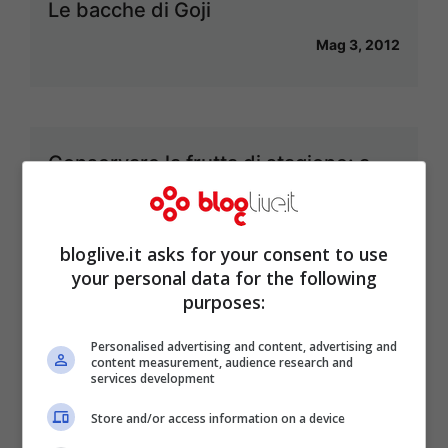
Le bacche di Goji
Mag 3, 2012
Conservare la frutta di stagione: a
maggio fragole sciroppate e crema
di liquore alle fragole
bloglive.it asks for your consent to use
Mag 3, 2012
your personal data for the following
purposes:
Personalised advertising and content, advertising and
content measurement, audience research and
Idee per la merenda fatta in casa:
services development
coppa cioccolato e panna
Store and/or access information on a device
Apr 30, 2012