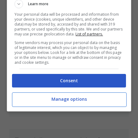
Learn more
Your personal data will be processed and information from
your device (cookies, unique identifiers, and other device
data) may be stored by, accessed by and shared with 319
partners, or used specifically by this site. We and our partners
may use precise geolocation data.
List of partners.
Colazione e merenda genuine: gli
Some vendors may process your personal data on the basis
abbracci fatti in casa
of legitimate interest, which you can object to by managing
your options below. Look for a link at the bottom of this page
Apr 29, 2012
or in the site menu to manage or withdraw consent in privacy
and cookie settings.
Consent
Ricette vegan: i cupcakes al tiramisù
Manage options
Apr 28, 2012