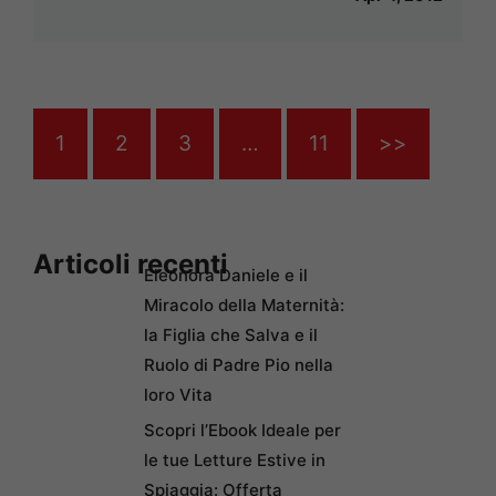
1
2
3
…
11
>>
Articoli recenti
Eleonora Daniele e il
Miracolo della Maternità:
la Figlia che Salva e il
Ruolo di Padre Pio nella
loro Vita
Scopri l’Ebook Ideale per
le tue Letture Estive in
Spiaggia: Offerta