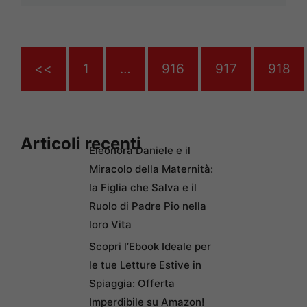
<<
1
…
916
917
918
Articoli recenti
Eleonora Daniele e il
Miracolo della Maternità:
la Figlia che Salva e il
Ruolo di Padre Pio nella
loro Vita
Scopri l’Ebook Ideale per
le tue Letture Estive in
Spiaggia: Offerta
Imperdibile su Amazon!