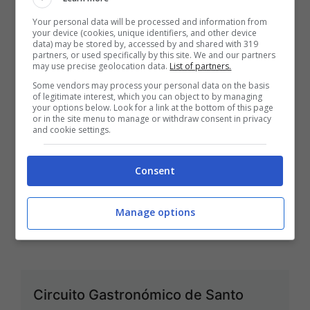
Your personal data will be processed and information from
your device (cookies, unique identifiers, and other device
data) may be stored by, accessed by and shared with 319
partners, or used specifically by this site. We and our partners
Eurochocolate 2011
may use precise geolocation data.
List of partners.
Gen 2, 2011
Some vendors may process your personal data on the basis
of legitimate interest, which you can object to by managing
your options below. Look for a link at the bottom of this page
or in the site menu to manage or withdraw consent in privacy
and cookie settings.
Gennaio tra sci e gastronomia a Plan
Consent
de Corones
Manage options
Gen 2, 2011
Circuito Gastronómico de Santo