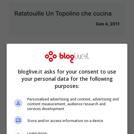
Ratatouille Un Topolino che cucina
Gen 4, 2011
Mangiare a Valceno
Gen 4, 2011
bloglive.it asks for your consent to use
your personal data for the following
purposes:
Personalised advertising and content, advertising and
Budino di panettone: più gusto e
content measurement, audience research and
services development
meno sprechi
Store and/or access information on a device
Gen 3, 2011
Learn more