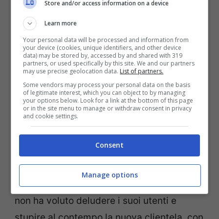
Store and/or access information on a device
colleghi e professionisti del settore la
preferenza assoluta. Ma parliamo di
Learn more
questa Canon PowerShot S95 che ha
Your personal data will be processed and information from
your device (cookies, unique identifiers, and other device
data) may be stored by, accessed by and shared with 319
immagazzinato il favore di quest’ente …
partners, or used specifically by this site. We and our partners
may use precise geolocation data.
List of partners.
Leggi tutto
Some vendors may process your personal data on the basis
of legitimate interest, which you can object to by managing
Sony Cyber-Shot W530,
your options below. Look for a link at the bottom of this page
or in the site menu to manage or withdraw consent in privacy
and cookie settings.
esordiente nel 2011
Consent
Gen 27, 2011
di
Tiziana Cazziero
Manage options
La Sony per il nuovo anno appena iniziato
non ha voluto deludere i suoi utenti e
stupire al contempo la nuova clientela, con