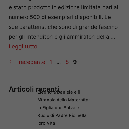
è stato prodotto in edizione limitata pari al
numero 500 di esemplari disponibili. Le
sue caratteristiche sono di grande fascino
per gli intenditori e gli ammiratori della …
Leggi tutto
Pagina
Pagina
Pagina
←
Precedente
1
…
8
9
Articoli recenti
Eleonora Daniele e il
Miracolo della Maternità:
la Figlia che Salva e il
Ruolo di Padre Pio nella
loro Vita