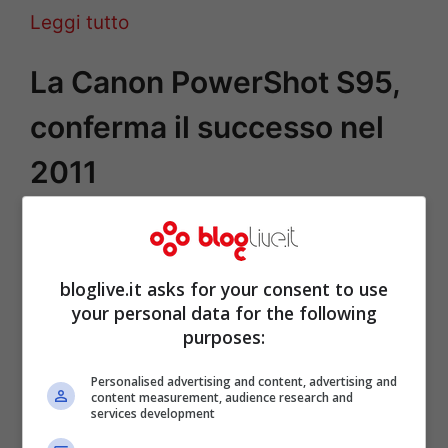
Leggi tutto
La Canon PowerShot S95,
conferma il successo nel
2011
Gen 28, 2011
di
Tiziana Cazziero
bloglive.it asks for your consent to use
La Canon PowerShot S95 è la seconda
your personal data for the following
preferita in questo 2011 appena iniziato
purposes:
per CNET dopo essersi espressa in
Personalised advertising and content, advertising and
positivo anche questo verso la Canon EOS
content measurement, audience research and
services development
5D Mark II, aggiudicandole insieme ad altri