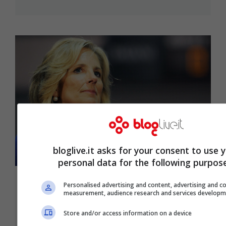
bloglive.it asks for your consent to use 
personal data for the following purpose
Le origini italiane di Jill Biden, la
Personalised advertising and content, advertising and c
measurement, audience research and services developm
nuova First Lady degli USA
Store and/or access information on a device
Nov 9, 2020