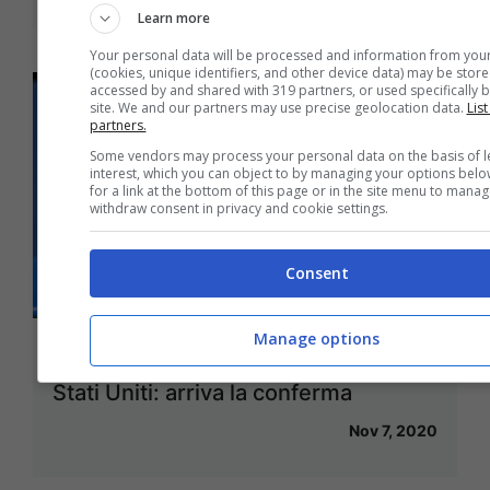
Learn more
Your personal data will be processed and information from you
(cookies, unique identifiers, and other device data) may be store
accessed by and shared with 319 partners, or used specifically b
site. We and our partners may use precise geolocation data.
List
partners.
Some vendors may process your personal data on the basis of l
interest, which you can object to by managing your options belo
for a link at the bottom of this page or in the site menu to manag
withdraw consent in privacy and cookie settings.
Consent
Manage options
Joe Biden è il nuovo presidente degli
Stati Uniti: arriva la conferma
Nov 7, 2020