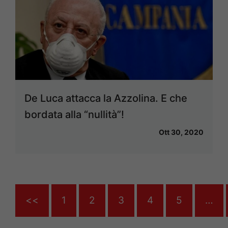
De Luca attacca la Azzolina. E che
bordata alla “nullità”!
Ott 30, 2020
<<
1
2
3
4
5
…