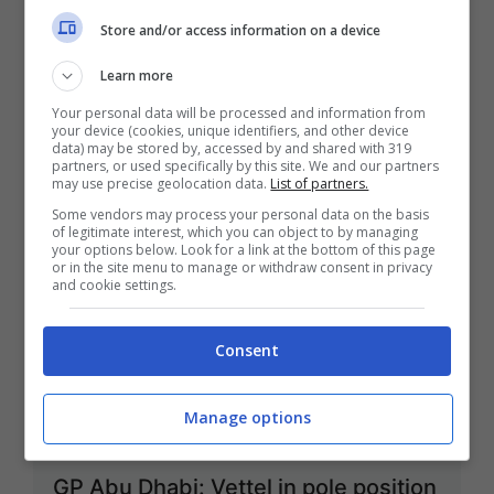
Store and/or access information on a device
Learn more
Vettel: “Le McLaren sono molto
Your personal data will be processed and information from
your device (cookies, unique identifiers, and other device
competitive”
data) may be stored by, accessed by and shared with 319
partners, or used specifically by this site. We and our partners
may use precise geolocation data.
List of partners.
Nov 12, 2011
Some vendors may process your personal data on the basis
of legitimate interest, which you can object to by managing
your options below. Look for a link at the bottom of this page
or in the site menu to manage or withdraw consent in privacy
and cookie settings.
Ferrari: “Qualifiche senza sorprese”
Consent
Nov 12, 2011
Manage options
GP Abu Dhabi: Vettel in pole position