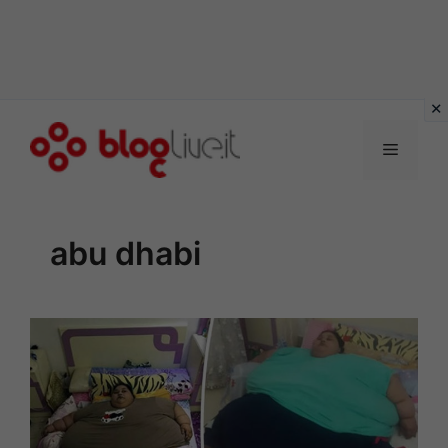
Vai
al
Menu
contenuto
abu dhabi