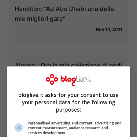
Hamilton: “Ad Abu Dhabi una delle
mie migliori gare”
Nov 14, 2011
Alonso: “Ora la mia collezione di podi
è completa”
Nov 14, 2011
bloglive.it asks for your consent to use
your personal data for the following
purposes:
GP Abu Dhabi: vince Hamilton
Personalised advertising and content, advertising and
content measurement, audience research and
Nov 13, 2011
services development