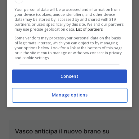
Your personal data will be processed and information from
your device (cookies, unique identifiers, and other device
data) may be stored by, accessed by and shared with 319
partners, or used specifically by this site. We and our partners
Alessandra Amoroso presenta il
may use precise geolocation data.
List of partners.
nuovo album Amore Puro
Some vendors may process your personal data on the basis
of legitimate interest, which you can object to by managing
Ott 2, 2013
your options below. Look for a link at the bottom of this page
or in the site menu to manage or withdraw consent in privacy
and cookie settings.
Consent
Nove nuvole, sette cieli e due cuori
Set 26, 2013
Manage options
Vasco anticipa il nuovo brano su