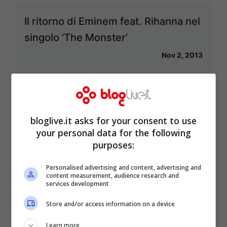
Il ritorno di Eminem feat. Rihanna nel
singolo ‘The Monster’
Nov 2, 2013
Andrea Bocelli, è amore a Portofino
bloglive.it asks for your consent to use
your personal data for the following
Ott 22, 2013
purposes:
Personalised advertising and content, advertising and
content measurement, audience research and
services development
Elisa, l’anima vola dal 15 ottobre
Store and/or access information on a device
Ott 10, 2013
Learn more