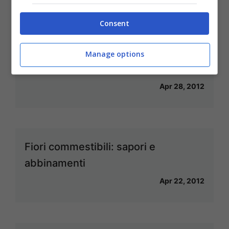
Apr 30, 2012
Consent
Manage options
Ricette vegan: i cupcakes al tiramisù
Apr 28, 2012
Fiori commestibili: sapori e
abbinamenti
Apr 22, 2012