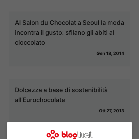
Al Salon du Chocolat a Seoul la moda
incontra il gusto: sfilano gli abiti al
cioccolato
Gen 18, 2014
Dolcezza a base di sostenibilità
all’Eurochocolate
Ott 27, 2013