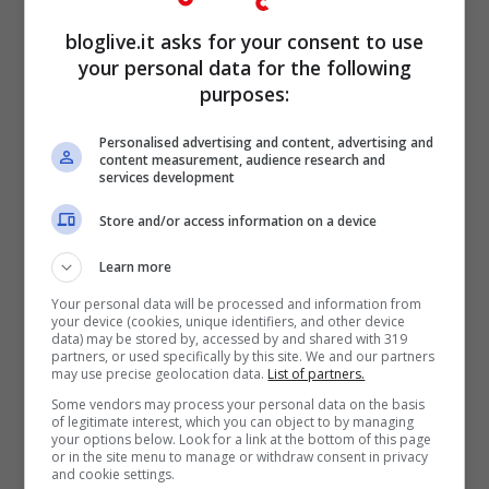
Dolce Italia
bloglive.it asks for your consent to use
your personal data for the following
Set 20, 2013
purposes:
Personalised advertising and content, advertising and
content measurement, audience research and
services development
USA: la Ferrero rimborsa le famiglie
Store and/or access information on a device
per pubblicità ingannevole della
Nutella
Learn more
Your personal data will be processed and information from
Mag 4, 2012
your device (cookies, unique identifiers, and other device
data) may be stored by, accessed by and shared with 319
partners, or used specifically by this site. We and our partners
may use precise geolocation data.
List of partners.
Some vendors may process your personal data on the basis
of legitimate interest, which you can object to by managing
Idee per la merenda fatta in casa:
your options below. Look for a link at the bottom of this page
or in the site menu to manage or withdraw consent in privacy
coppa cioccolato e panna
and cookie settings.