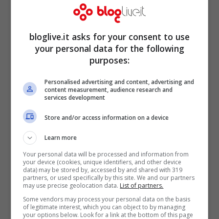
Giu 19, 2017
bloglive.it asks for your consent to use
your personal data for the following
purposes:
Personalised advertising and content, advertising and
content measurement, audience research and
services development
Store and/or access information on a device
Learn more
Your personal data will be processed and information from
your device (cookies, unique identifiers, and other device
Facebook spiega le sue linee guida
data) may be stored by, accessed by and shared with 319
partners, or used specifically by this site. We and our partners
may use precise geolocation data.
List of partners.
Mag 26, 2017
Some vendors may process your personal data on the basis
of legitimate interest, which you can object to by managing
your options below. Look for a link at the bottom of this page