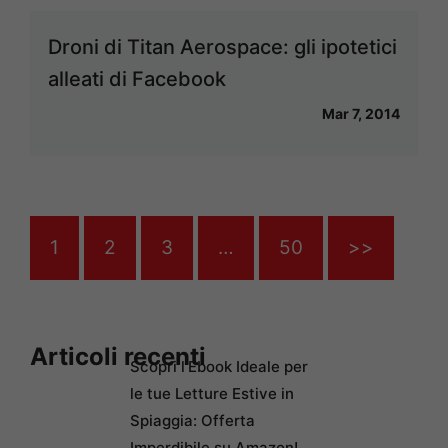
Droni di Titan Aerospace: gli ipotetici
alleati di Facebook
Mar 7, 2014
1
2
3
…
50
>>
Articoli recenti
Scopri l’Ebook Ideale per
le tue Letture Estive in
Spiaggia: Offerta
Imperdibile su Amazon!