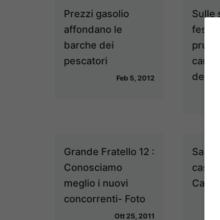
Prezzi gasolio
Sulle 
affondano le
festa
barche dei
prude
pescatori
camp
dell’A
Feb 5, 2012
Grande Fratello 12 :
Sagre
Conosciamo
casta
meglio i nuovi
Camp
concorrenti- Foto
Ott 25, 2011