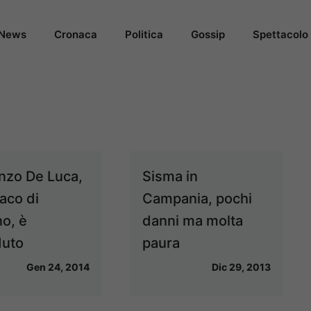
News
Cronaca
Politica
Gossip
Spettacolo
nzo De Luca,
Sisma in
daco di
Campania, pochi
no, è
danni ma molta
duto
paura
Gen 24, 2014
Dic 29, 2013