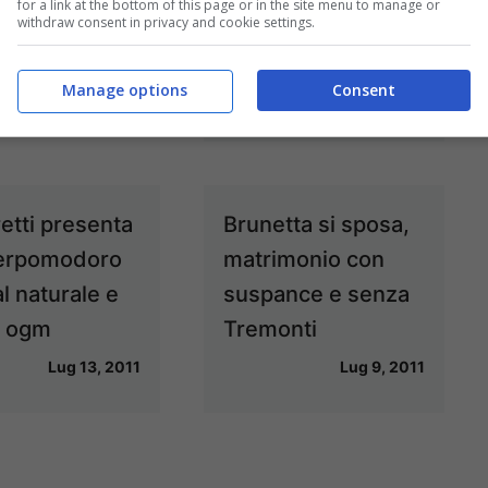
for a link at the bottom of this page or in the site menu to manage or
con Angelica-
withdraw consent in privacy and cookie settings.
Intervista
Manage options
Consent
Ott 8, 2011
etti presenta
Brunetta si sposa,
perpomodoro
matrimonio con
al naturale e
suspance e senza
a ogm
Tremonti
Lug 13, 2011
Lug 9, 2011