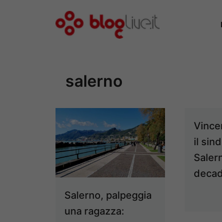
Vai
al
contenuto
salerno
Vince
il sin
Saler
deca
Salerno, palpeggia
una ragazza: