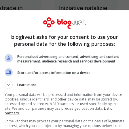
strade in
Iniziative natalizie
 “Brindo con
per chi ama i cani
nza”: parte la
Dic 10, 2011
agna
bloglive.it asks for your consent to use your
personal data for the following purposes:
NIA
Dic 26, 2011
Personalised advertising and content, advertising and content
measurement, audience research and services development
Store and/or access information on a device
Learn more
 delle
A "Pomeriggio
Your personal data will be processed and information from your device
gne in
Cinque"
(cookies, unique identifiers, and other device data) may be stored by,
accessed by and shared with 319 partners, or used specifically by this
ania
Ferdinando
site. We and our partners may use precise geolocation data.
List of
partners.
Giordano
Ott 19, 2011
Some vendors may process your personal data on the basis of legitimate
confessa: E' finita
interest, which you can object to by managing your options below. Look