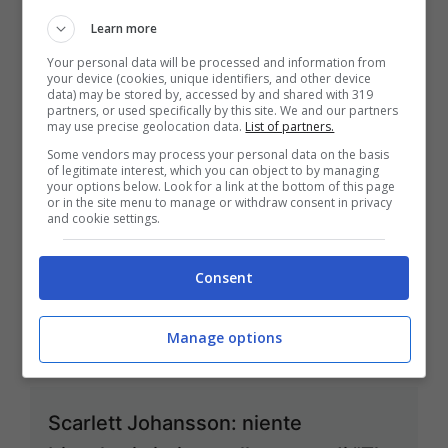
Learn more
Guy Pearce entra nel cast di “Iron
Your personal data will be processed and information from
your device (cookies, unique identifiers, and other device
Man 3”
data) may be stored by, accessed by and shared with 319
partners, or used specifically by this site. We and our partners
Apr 21, 2012
may use precise geolocation data.
List of partners.
Some vendors may process your personal data on the basis
of legitimate interest, which you can object to by managing
your options below. Look for a link at the bottom of this page
or in the site menu to manage or withdraw consent in privacy
and cookie settings.
Alfred Hitchcock biopic, la
trasformazione di Anthony Hopkins
Consent
Apr 19, 2012
Manage options
Scarlett Johansson: niente