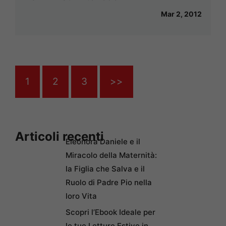
Mar 2, 2012
1
2
3
>>
Articoli recenti
Eleonora Daniele e il
Miracolo della Maternità:
la Figlia che Salva e il
Ruolo di Padre Pio nella
loro Vita
Scopri l’Ebook Ideale per
le tue Letture Estive in