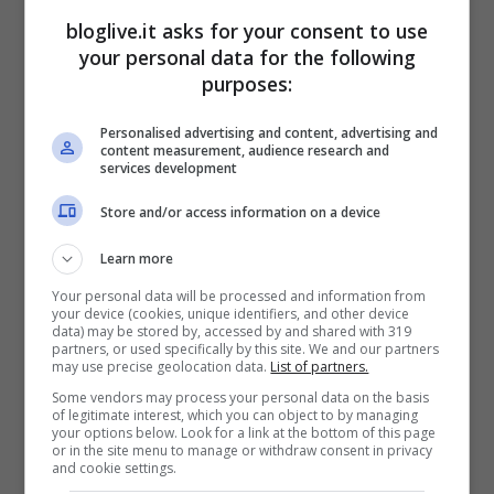
bloglive.it asks for your consent to use
your personal data for the following
purposes:
Personalised advertising and content, advertising and
content measurement, audience research and
services development
GF Vip, Jeremias Rodriguez
Store and/or access information on a device
minaccia Daniele Bossari: “Ti
Learn more
sistemo fuori”
Your personal data will be processed and information from
Set 27, 2017
your device (cookies, unique identifiers, and other device
data) may be stored by, accessed by and shared with 319
partners, or used specifically by this site. We and our partners
may use precise geolocation data.
List of partners.
Some vendors may process your personal data on the basis
of legitimate interest, which you can object to by managing
your options below. Look for a link at the bottom of this page
or in the site menu to manage or withdraw consent in privacy
and cookie settings.