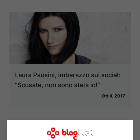
Laura Pausini, imbarazzo sui social:
“Scusate, non sono stata io!”
Ott 4, 2017