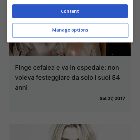
Consent
Manage options
Finge cefalea e va in ospedale: non
voleva festeggiare da solo i suoi 84
anni
Set 27, 2017