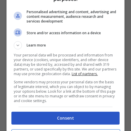
Apr 9, 2011
Personalised advertising and content, advertising and
content measurement, audience research and
services development
Store and/or access information on a device
Bloglive Guida Tv: La serata
Learn more
televisiva del 3 aprile
Your personal data will be processed and information from
your device (cookies, unique identifiers, and other device
Apr 3, 2011
data) may be stored by, accessed by and shared with 319
partners, or used specifically by this site. We and our partners
may use precise geolocation data.
List of partners.
Some vendors may process your personal data on the basis
of legitimate interest, which you can object to by managing
your options below. Look for a link at the bottom of this page
Quentin Tarantino si dà al Western
or in the site menu to manage or withdraw consent in privacy
and cookie settings.
con Franco Nero?
Mar 1, 2011
Consent