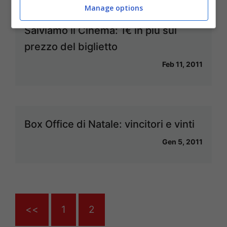
Manage options
Salviamo il Cinema: 1€ in più sul
prezzo del biglietto
Feb 11, 2011
Box Office di Natale: vincitori e vinti
Gen 5, 2011
<<
1
2