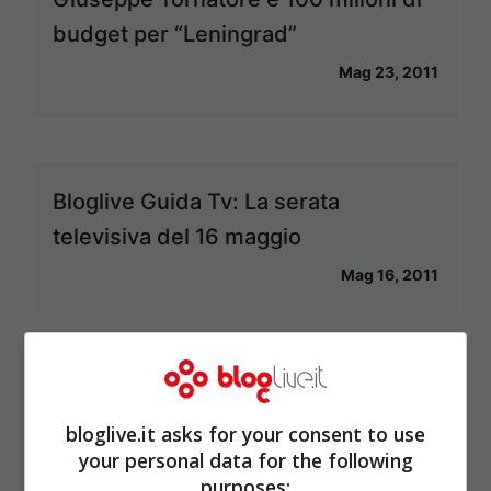
budget per “Leningrad”
Mag 23, 2011
Bloglive Guida Tv: La serata
televisiva del 16 maggio
Mag 16, 2011
David Di Donatello 2011: Tutte le
bloglive.it asks for your consent to use
candidature con “Noi Credevamo” in
your personal data for the following
pole position
purposes: