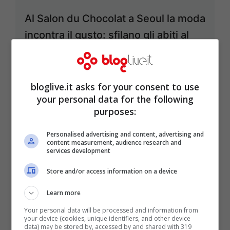
Al Salon du Chocolat a Seoul la moda
incontra il gusto: sfilano gli abiti al
cioccolato
Gen 18, 2014
bloglive.it asks for your consent to use
your personal data for the following
purposes:
Kate Moss dà il benvenuto ai fatidici
Personalised advertising and content, advertising and
content measurement, audience research and
“anta”
services development
Gen 16, 2014
Store and/or access information on a device
Learn more
Your personal data will be processed and information from
your device (cookies, unique identifiers, and other device
“Rock in Fashion”: la moda si inventa
data) may be stored by, accessed by and shared with 319