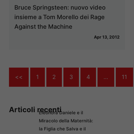
Bruce Springsteen: nuovo video
insieme a Tom Morello dei Rage
Against the Machine
Apr 13, 2012
<<
1
2
3
4
…
11
Articoli recenti
Eleonora Daniele e il
Miracolo della Maternità:
la Figlia che Salva e il