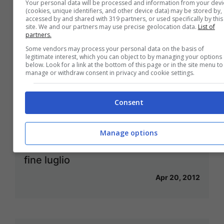
Your personal data will be processed and information from your devi
(cookies, unique identifiers, and other device data) may be stored by,
accessed by and shared with 319 partners, or used specifically by this
site. We and our partners may use precise geolocation data.
List of
partners.
Some vendors may process your personal data on the basis of
Fiorentina, che sfortuna! Fuori per
legitimate interest, which you can object to by managing your options
below. Look for a link at the bottom of this page or in the site menu to
infortunio Jovetic e Vargas
manage or withdraw consent in privacy and cookie settings.
Apr 20, 2012
Consent
Manage options
Damien Rice: quattro date in Italia a
fine luglio
Apr 20, 2012