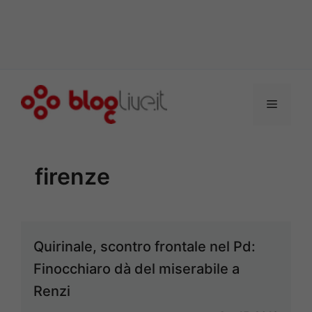
Vai
al
Menu
contenuto
firenze
Quirinale, scontro frontale nel Pd:
Finocchiaro dà del miserabile a
Renzi