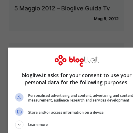
5 Maggio 2012 – Bloglive Guida Tv
Mag 5, 2012
Il caso Mulino Bianco a Firenze:
sfiorato l’incidente diplomatico
Apr 27, 2012
bloglive.it asks for your consent to use your
personal data for the following purposes:
Personalised advertising and content, advertising and conten
measurement, audience research and services development
Collisione fra due Frecciarossa a
Store and/or access information on a device
Roma: ancora disagi
Learn more
Apr 27, 2012