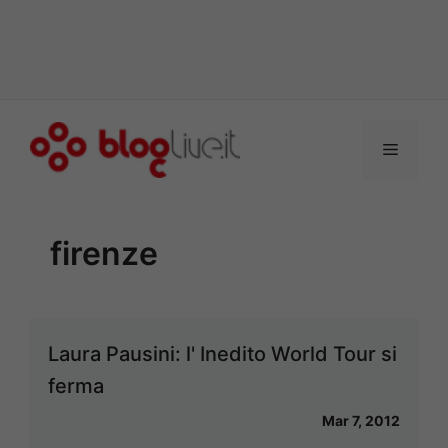
Vai
al
Menu
contenuto
firenze
Laura Pausini: l' Inedito World Tour si
ferma
Mar 7, 2012