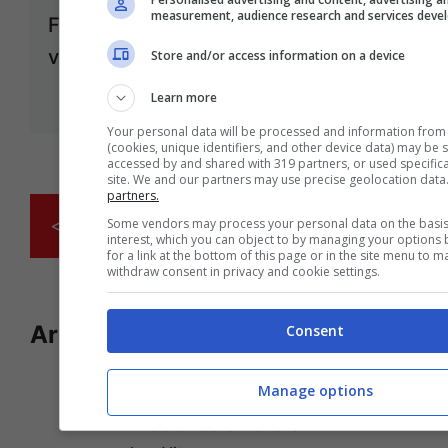
measurement, audience research and services dev
Firenze le auto blu si tingono di
verde
Store and/or access information on a device
Gen 12, 2012
Learn more
Your personal data will be processed and information from
(cookies, unique identifiers, and other device data) may be 
accessed by and shared with 319 partners, or used specifical
site. We and our partners may use precise geolocation data
partners.
<<
1
2
3
4
5
6
Some vendors may process your personal data on the basis 
interest, which you can object to by managing your options
for a link at the bottom of this page or in the site menu to 
withdraw consent in privacy and cookie settings.
Articoli recenti
Consent
Eleonora Daniele e il
Miracolo della Maternità:
Manage options
la Figlia che Salva e il
Ruolo di Padre Pio nella