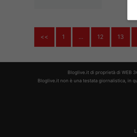
<<
1
…
12
13
Bloglive.it di proprietà di WEB
Bloglive.it non è una testata giornalistica, in
L