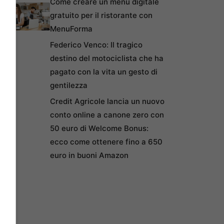
Come creare un menu digitale
gratuito per il ristorante con
MenuForma
Federico Venco: Il tragico
destino del motociclista che ha
pagato con la vita un gesto di
gentilezza
Credit Agricole lancia un nuovo
conto online a canone zero con
50 euro di Welcome Bonus:
ecco come ottenere fino a 650
euro in buoni Amazon