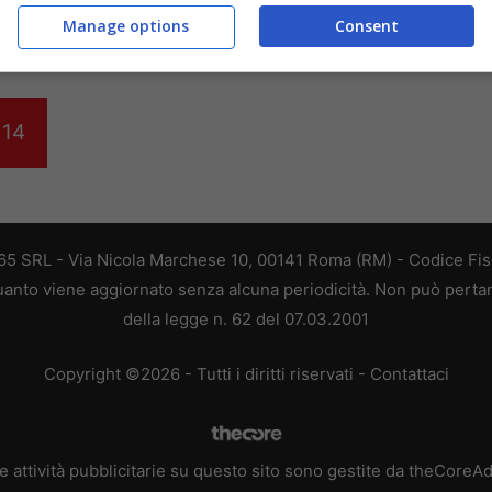
Manage options
Consent
14
 365 SRL - Via Nicola Marchese 10, 00141 Roma (RM) - Codice Fisc
 quanto viene aggiornato senza alcuna periodicità. Non può perta
della legge n. 62 del 07.03.2001
Copyright ©2026 - Tutti i diritti riservati -
Contattaci
e attività pubblicitarie su questo sito sono gestite da theCoreA