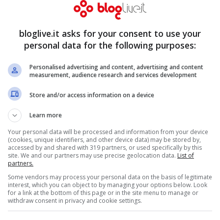
rprese del GF
Un video sexy in
figlia di
agguato per
bloglive.it asks for your consent to use your
alina, il papà
Jennifer Lopez
personal data for the following purposes:
ndo e la
Dic 4, 2010
Personalised advertising and content, advertising and content
a di Andrea
measurement, audience research and services development
Gen 4, 2011
Store and/or access information on a device
Learn more
Your personal data will be processed and information from your device
(cookies, unique identifiers, and other device data) may be stored by,
sa anche il
accessed by and shared with 319 partners, or used specifically by this
site. We and our partners may use precise geolocation data.
List of
tro Mara
partners.
Some vendors may process your personal data on the basis of legitimate
gna
interest, which you can object to by managing your options below. Look
for a link at the bottom of this page or in the site menu to manage or
Dic 2, 2010
withdraw consent in privacy and cookie settings.