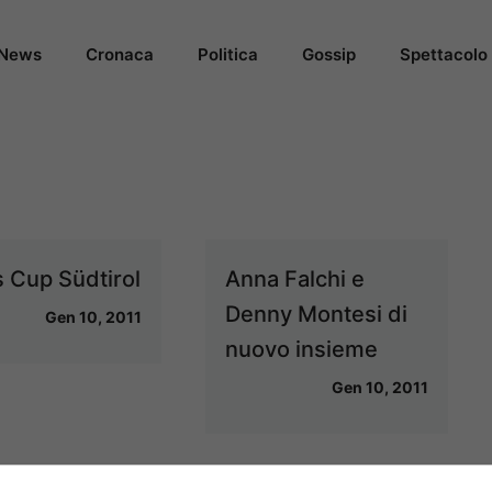
News
Cronaca
Politica
Gossip
Spettacolo
s Cup Südtirol
Anna Falchi e
Denny Montesi di
Gen 10, 2011
nuovo insieme
Gen 10, 2011