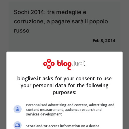
Sochi 2014: tra medaglie e
corruzione, a pagare sarà il popolo
russo
Feb 8, 2014
Sochi 2014, ecco le divise delle
bloglive.it asks for your consent to use
nazioni partecipanti
your personal data for the following
purposes:
Feb 8, 2014
Personalised advertising and content, advertising and
content measurement, audience research and
services development
Store and/or access information on a device
4 cose che Letta dimostrerà