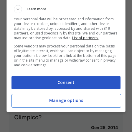
andando a Sochi 2014
Learn more
Feb 6, 2014
Your personal data will be processed and information from
your device (cookies, unique identifiers, and other device
data) may be stored by, accessed by and shared with 319
partners, or used specifically by this site. We and our partners
may use precise geolocation data.
List of partners.
Some vendors may process your personal data on the basis
of legitimate interest, which you can object to by managing
Olimpiadi blindate, luci e ombre di
your options below. Look for a link at the bottom of this page
or in the site menu to manage or withdraw consent in privacy
Sochi 2014
and cookie settings.
Feb 2, 2014
Consent
Manage options
Sochi: che fine ha fatto lo Spirito
Olimpico?
Gen 25, 2014