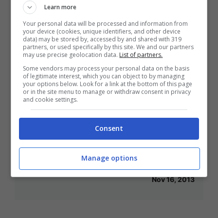
Learn more
Your personal data will be processed and information from
your device (cookies, unique identifiers, and other device
data) may be stored by, accessed by and shared with 319
partners, or used specifically by this site. We and our partners
may use precise geolocation data.
List of partners.
The voice of Italy 2 cerca il nuovo
Some vendors may process your personal data on the basis
conduttore e saluta Cocciante
of legitimate interest, which you can object to by managing
your options below. Look for a link at the bottom of this page
Nov 27, 2013
or in the site menu to manage or withdraw consent in privacy
and cookie settings.
Consent
Raffaella Carrà annuncia la sua
Manage options
partecipazione a Sanremo 2014
Nov 16, 2013