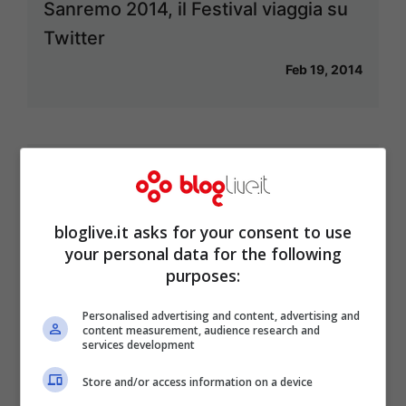
Sanremo 2014, il Festival viaggia su
Twitter
Feb 19, 2014
Per Sanremo 2014 canta (si fa per
dire) Raffaella Carrà
bloglive.it asks for your consent to use
Feb 18, 2014
your personal data for the following
purposes:
Personalised advertising and content, advertising and
content measurement, audience research and
Sanremo 2014, le anticipazioni degli
services development
ospiti tra smentite e conferme
Store and/or access information on a device
Gen 20, 2014