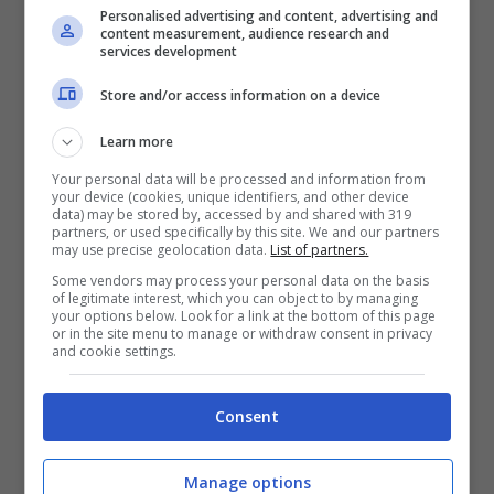
Personalised advertising and content, advertising and
content measurement, audience research and
services development
Marco Mengoni: "Dall'inferno Ep" su
Store and/or access information on a device
I-Tunes e Tour teatrale 2012
Learn more
Apr 24, 2012
Your personal data will be processed and information from
your device (cookies, unique identifiers, and other device
data) may be stored by, accessed by and shared with 319
partners, or used specifically by this site. We and our partners
may use precise geolocation data.
List of partners.
Some vendors may process your personal data on the basis
Sapore 2012 – Tasting experience: a
of legitimate interest, which you can object to by managing
your options below. Look for a link at the bottom of this page
Rimini Fiere dal 25 al 28 febbraio
or in the site menu to manage or withdraw consent in privacy
and cookie settings.
Feb 22, 2012
Consent
Manage options