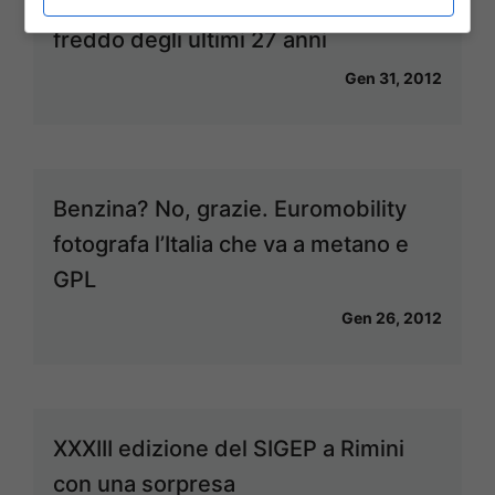
Ondata di gelo: sarà il periodo più
freddo degli ultimi 27 anni
Gen 31, 2012
Benzina? No, grazie. Euromobility
fotografa l’Italia che va a metano e
GPL
Gen 26, 2012
XXXIII edizione del SIGEP a Rimini
con una sorpresa