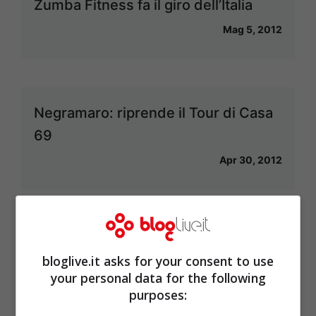
Zumba Fitness fa il giro dell’Italia
Mag 5, 2012
Negramaro: riprende il Tour di Casa
69
Apr 30, 2012
Treni Frecciarossa Milano-Torino
bloglive.it asks for your consent to use
aumentano
your personal data for the following
Apr 25, 2012
purposes: