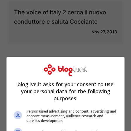
The voice of Italy 2 cerca il nuovo
conduttore e saluta Cocciante
Nov 27, 2013
The Voice of Italy: con Elhaida Dani
vincono talento ed emozioni
bloglive.it asks for your consent to use
Mag 31, 2013
your personal data for the following
purposes:
Personalised advertising and content, advertising and
content measurement, audience research and
The Voice of Italy: Timothy
services development
Cavicchini favorito dai pronostici,