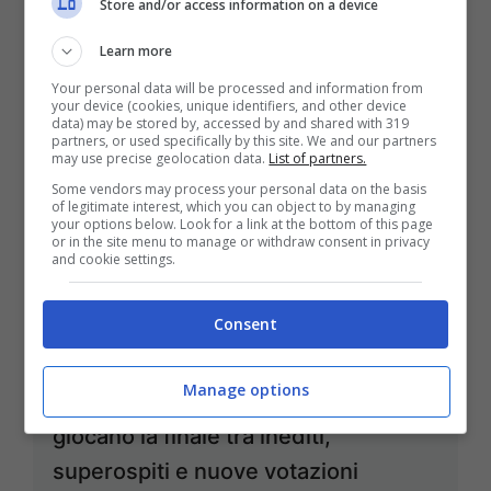
Store and/or access information on a device
Modà e PSY ospiti della finale
Learn more
Mag 30, 2013
Your personal data will be processed and information from
your device (cookies, unique identifiers, and other device
data) may be stored by, accessed by and shared with 319
partners, or used specifically by this site. We and our partners
may use precise geolocation data.
List of partners.
Some vendors may process your personal data on the basis
The Voice of Italy, i quattro finalisti si
of legitimate interest, which you can object to by managing
your options below. Look for a link at the bottom of this page
raccontano tra emozioni e speranze
or in the site menu to manage or withdraw consent in privacy
and cookie settings.
Mag 28, 2013
Consent
Manage options
The Voice of Italy, otto voci si
giocano la finale tra inediti,
superospiti e nuove votazioni