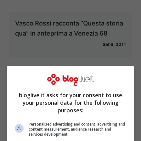
Vasco Rossi racconta “Questa storia
qua” in anteprima a Venezia 68
Set 6, 2011
Vasco Rossi “cattivo maestro”, gli
oncologi contro il rocker
bloglive.it asks for your consent to use
your personal data for the following
Set 5, 2011
purposes:
Personalised advertising and content, advertising and
content measurement, audience research and
services development
Sagra dei cecapreti e della bufaletta: