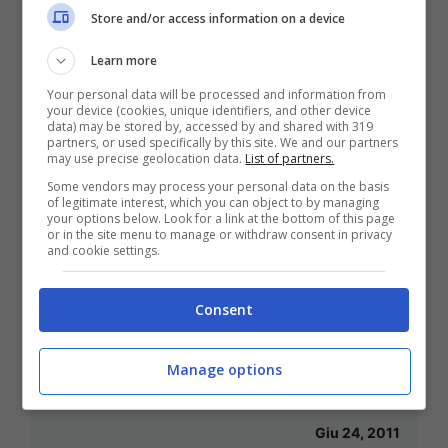
Store and/or access information on a device
il 7 agosto in Ciociaria
Learn more
Lug 30, 2011
Your personal data will be processed and information from
your device (cookies, unique identifiers, and other device
data) may be stored by, accessed by and shared with 319
partners, or used specifically by this site. We and our partners
may use precise geolocation data.
List of partners.
Vasco si ritira, i fan in rivolta
Some vendors may process your personal data on the basis
of legitimate interest, which you can object to by managing
Giu 27, 2011
your options below. Look for a link at the bottom of this page
or in the site menu to manage or withdraw consent in privacy
and cookie settings.
Consent
Tv7-Estate anticipazioni: un inviato
arriva in Siria per scoprire gli orrori
Manage options
del regime di Assad
Giu 24, 2011