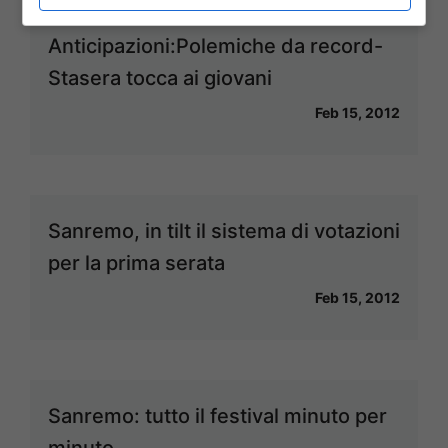
Sanremo 2012
Anticipazioni:Polemiche da record-
Stasera tocca ai giovani
Feb 15, 2012
Sanremo, in tilt il sistema di votazioni
per la prima serata
Feb 15, 2012
Sanremo: tutto il festival minuto per