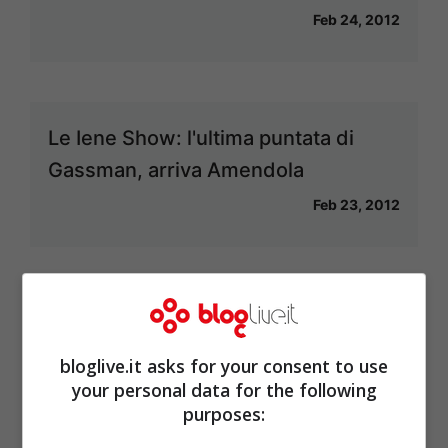
Feb 24, 2012
Le Iene Show: l'ultima puntata di
Gassman, arriva Amendola
Feb 23, 2012
Sanremo 2012: vince Emma
Feb 19, 2012
bloglive.it asks for your consent to use
your personal data for the following
purposes: