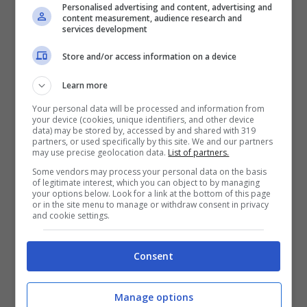
Personalised advertising and content, advertising and
Sanremo nel mirino, anche
content measurement, audience research and
services development
Garimberti contro Celentano, ma lui
Store and/or access information on a device
fa miracoli: Di Pietro e Bondi amici
per un giorno
Learn more
Your personal data will be processed and information from
Feb 15, 2012
your device (cookies, unique identifiers, and other device
data) may be stored by, accessed by and shared with 319
partners, or used specifically by this site. We and our partners
may use precise geolocation data.
List of partners.
Some vendors may process your personal data on the basis
of legitimate interest, which you can object to by managing
La Rai “commissaria” il Festival:
your options below. Look for a link at the bottom of this page
or in the site menu to manage or withdraw consent in privacy
Marano inviato a coordinare
and cookie settings.
Feb 15, 2012
Consent
Manage options