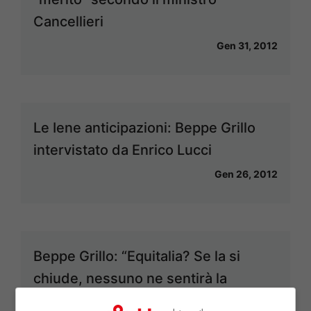
Cancellieri
Gen 31, 2012
Le Iene anticipazioni: Beppe Grillo
intervistato da Enrico Lucci
Gen 26, 2012
Beppe Grillo: “Equitalia? Se la si
chiude, nessuno ne sentirà la
mancanza”