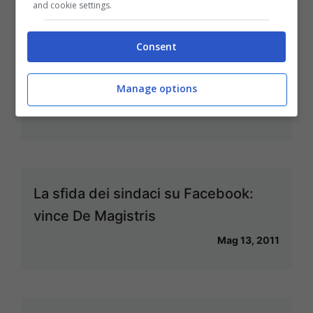
and cookie settings.
Consent
Beppe Grillo non si schiera, dubbi tra
i sostenitori, Calise possibilista
Manage options
Mag 18, 2011
La sfida dei sindaci su Facebook:
vince De Magistris
Mag 13, 2011