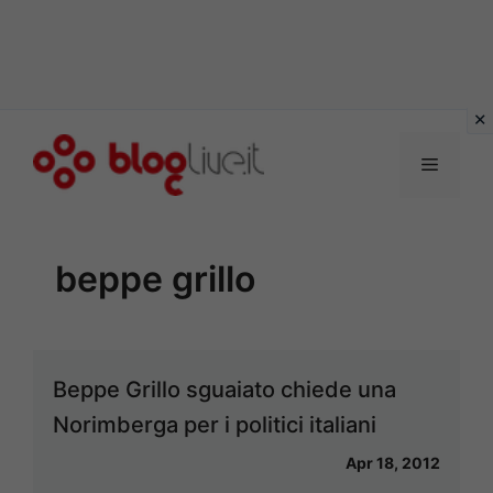
Vai
al
Menu
contenuto
beppe grillo
Beppe Grillo sguaiato chiede una
Norimberga per i politici italiani
Apr 18, 2012