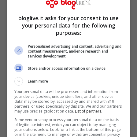
Gen 3, 2012
bloglive.it asks for your consent to use
your personal data for the following
purposes:
Berlusconi pensa a Tremonti vice-
Personalised advertising and content, advertising and
premier
content measurement, audience research and
services development
Mag 19, 2011
Store and/or access information on a device
Learn more
Your personal data will be processed and information from
your device (cookies, unique identifiers, and other device
Ballottaggi Amministrative: Terzo
data) may be stored by, accessed by and shared with 319
partners, or used specifically by this site. We and our partners
Polo e Movimento 5 Stelle non si
may use precise geolocation data.
List of partners.
schierano
Some vendors may process your personal data on the basis
of legitimate interest, which you can object to by managing
Mag 19, 2011
your options below. Look for a link at the bottom of this page
or in the site menu to manage or withdraw consent in privacy