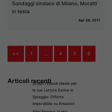
Sondaggi sindaco di Milano, Moratti
in testa
Apr 28, 2011
<<
1
…
4
5
6
Articoli recenti
Scopri l’Ebook Ideale per
le tue Letture Estive in
Spiaggia: Offerta
Imperdibile su Amazon!
Abel Ferrara: la mia