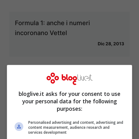
Formula 1: anche i numeri
incoronano Vettel
Dic 28, 2013
La Ferrari accende il Turbo
Dic 20, 2013
bloglive.it asks for your consent to use
your personal data for the following
purposes:
Personalised advertising and content, advertising and
Formula 1: il cannibale Vettel
content measurement, audience research and
services development
azzanna anche il Brasile