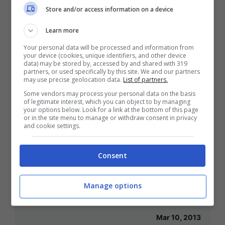
Store and/or access information on a device
Nov 24, 2013
Learn more
Your personal data will be processed and information from
your device (cookies, unique identifiers, and other device
data) may be stored by, accessed by and shared with 319
partners, or used specifically by this site. We and our partners
Alonso resta alla Ferrari. Il favorito
may use precise geolocation data.
List of partners.
per sostituire Webber alla Red Bull è
Some vendors may process your personal data on the basis
of legitimate interest, which you can object to by managing
Kimi Raikkonen
your options below. Look for a link at the bottom of this page
or in the site menu to manage or withdraw consent in privacy
Lug 31, 2013
and cookie settings.
Consent
Formula 1 2013, il mondiale delle
Manage options
certezze incerte
Mar 10, 2013