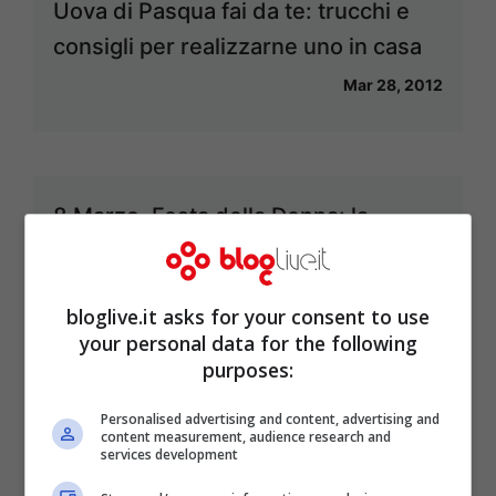
Uova di Pasqua fai da te: trucchi e
consigli per realizzarne uno in casa
Mar 28, 2012
8 Marzo, Festa della Donna: la
mimosa e un abbinamento
Mar 4, 2012
bloglive.it asks for your consent to use
your personal data for the following
purposes:
Baby Gaga: il gelato fatto con latte
Personalised advertising and content, advertising and
content measurement, audience research and
materno
services development
Feb 29, 2012