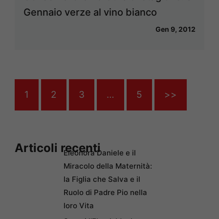
Gennaio verze al vino bianco
Gen 9, 2012
1
2
3
…
5
>>
Articoli recenti
Eleonora Daniele e il
Miracolo della Maternità:
la Figlia che Salva e il
Ruolo di Padre Pio nella
loro Vita