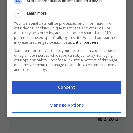
Store and/or access information on a device
Learn more
Your personal data will be processed and information from
your device (cookies, unique identifiers, and other device
data) may be stored by, accessed by and shared with 319
Giorni innevati e freddo glaciale:
partners, or used specifically by this site. We and our partners
may use precise geolocation data.
List of partners.
prendiamo una tazza di tè
Some vendors may process your personal data on the basis
Feb 2, 2012
of legitimate interest, which you can object to by managing
your options below. Look for a link at the bottom of this page
or in the site menu to manage or withdraw consent in privacy
and cookie settings.
Consent
Conservare la frutta di stagione: a
febbraio bucce di arancia e limoni
Manage options
sotto spirito
Feb 2, 2012