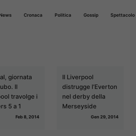
News
Cronaca
Politica
Gossip
Spettacolo
al, giornata
Il Liverpool
ubo. Il
distrugge l’Everton
ool travolge i
nel derby della
rs 5 a 1
Merseyside
Feb 8, 2014
Gen 29, 2014