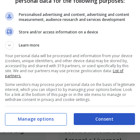
personal data for the following purposes:
Personalised advertising and content, advertising and content
measurement, audience research and services development
Suarez,
Premier League,
Store and/or access information on a device
ccante più
15.a giornata:
Learn more
 conquista la
frenano le grandi
Your personal data will be processed and information from your device
(cookies, unique identifiers, and other device data) may be stored by,
er League
Dic 8, 2013
accessed by and shared with 319 partners, or used specifically by this
site. We and our partners may use precise geolocation data.
List of
Dic 16, 2013
partners.
Some vendors may process your personal data on the basis of legitimate
interest, which you can object to by managing your options below. Look
for a link at the bottom of this page or in the site menu to manage or
withdraw consent in privacy and cookie settings.
er League
Premier League
Manage options
Consent
iornata:
10.a giornata:
no le big
scontro in vetta tra