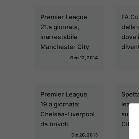
Premier League
FA Cup
21.a giornata,
della
inarrestabile
dove 
Manchester City
diven
Gen 12, 2014
Premier League,
Spett
19.a giornata:
league
Chelsea-Liverpool
suda m
da brividi
City 
Dic 28, 2013