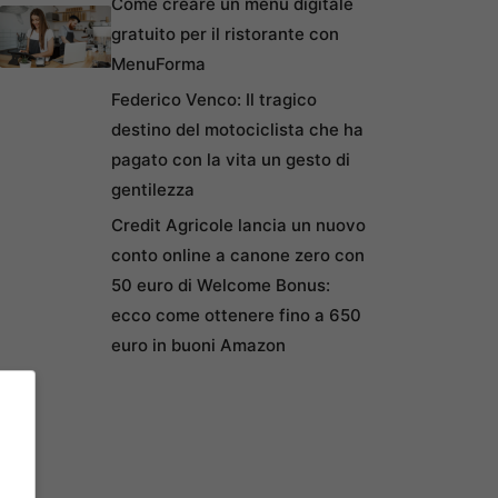
Come creare un menu digitale
gratuito per il ristorante con
MenuForma
Federico Venco: Il tragico
destino del motociclista che ha
pagato con la vita un gesto di
gentilezza
Credit Agricole lancia un nuovo
conto online a canone zero con
50 euro di Welcome Bonus:
ecco come ottenere fino a 650
euro in buoni Amazon