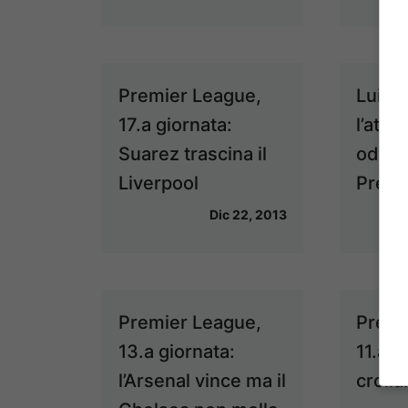
Premier League,
Luis 
17.a giornata:
l’atta
Suarez trascina il
odiato
Liverpool
Premi
Dic 22, 2013
Premier League,
Premi
13.a giornata:
11.a g
l’Arsenal vince ma il
crolla