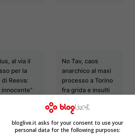
us, al via il
No Tav, caos
sso per la
anarchico al maxi
 di Reeva:
processo a Torino
 innocente”
fra grida e insulti
Mar 4, 2014
Mar 1, 2014
bloglive.it asks for your consent to use your
personal data for the following purposes: