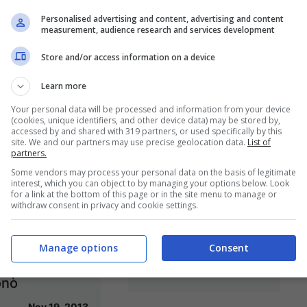
l’India
Lucia, la ragazza
Personalised advertising and content, advertising and content
ia alla legge
sfregiata con
measurement, audience research and services development
revede la
l’acido, ha
Store and/or access information on a device
di morte
rincontrato il suo
Learn more
carnefice
Feb 4, 2014
Your personal data will be processed and information from your device
Dic 10, 2013
(cookies, unique identifiers, and other device data) may be stored by,
accessed by and shared with 319 partners, or used specifically by this
site. We and our partners may use precise geolocation data.
List of
partners.
Some vendors may process your personal data on the basis of legitimate
interest, which you can object to by managing your options below. Look
 Costa
Amanda Knox: “Ho
for a link at the bottom of this page or in the site menu to manage or
withdraw consent in privacy and cookie settings.
rdia il
già detto tutto
atore di
quello che sapevo”
Manage options
Consent
genza non
Set 21, 2013
onò
Nov 19, 2013