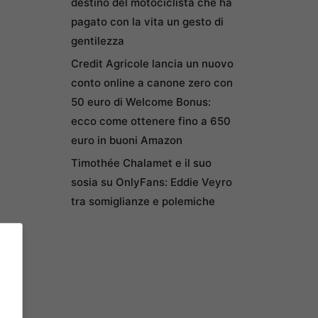
destino del motociclista che ha
pagato con la vita un gesto di
gentilezza
Credit Agricole lancia un nuovo
conto online a canone zero con
50 euro di Welcome Bonus:
ecco come ottenere fino a 650
euro in buoni Amazon
Timothée Chalamet e il suo
sosia su OnlyFans: Eddie Veyro
tra somiglianze e polemiche