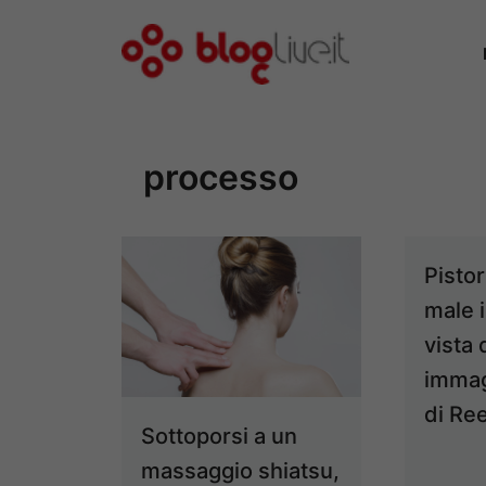
Vai
al
contenuto
processo
Pistor
male i
vista 
immag
di Re
Sottoporsi a un
massaggio shiatsu,