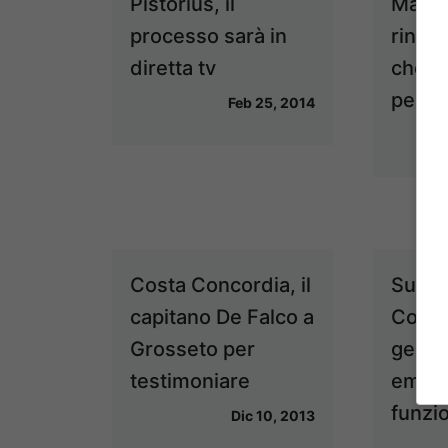
Pistorius, il
Marò, 
processo sarà in
rinunc
diretta tv
che p
pena 
Feb 25, 2014
Costa Concordia, il
Sulla
capitano De Falco a
Conco
Grosseto per
gener
testimoniare
emer
funzi
Dic 10, 2013