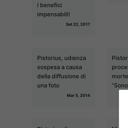
i benefici
impensabili!
Set 22, 2017
Pistorius, udienza
Pistori
sospesa a causa
proce
della diffusione di
morte
una foto
“Sono
Mar 5, 2014