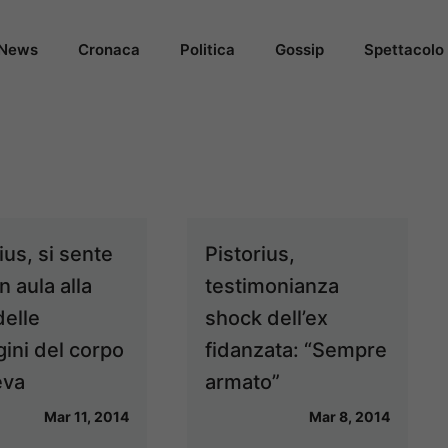
News
Cronaca
Politica
Gossip
Spettacolo
ius, si sente
Pistorius,
n aula alla
testimonianza
delle
shock dell’ex
ini del corpo
fidanzata: “Sempre
eva
armato”
Mar 11, 2014
Mar 8, 2014