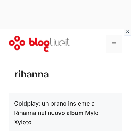
Vai
al
Menu
contenuto
rihanna
Coldplay: un brano insieme a
Rihanna nel nuovo album Mylo
Xyloto