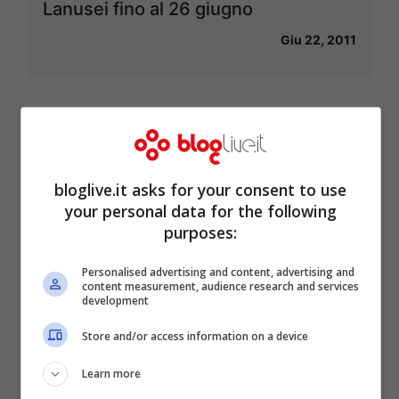
Lanusei fino al 26 giugno
Giu 22, 2011
Cinemadivino 2011: un'estate
all'insegna di enogastronomia,
bloglive.it asks for your consent to use
cultura ed intrattenimento
your personal data for the following
purposes:
Giu 15, 2011
Personalised advertising and content, advertising and
content measurement, audience research and services
development
Comproprietà, tanti nodi da risolvere
Store and/or access information on a device
Giu 12, 2011
Learn more