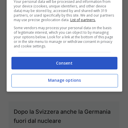
Your personal data will be processed and information from
your device (cookies, unique identifiers, and other device
data) may be stored by, accessed by and shared with 319
partners, or used specifically by this site. We and our partners
may use precise geolocation data.
List of partners.
Milan, opzionato Kucka
Some vendors may process your personal data on the basis
of legitimate interest, which you can object to by managing
Giu 4, 2011
your options below. Look for a link at the bottom of this page
or in the site menu to manage or withdraw consent in privacy
and cookie settings.
Consent
Lazio, Muslera verso l’addio
Giu 3, 2011
Manage options
Dopo la Svizzera anche la Germania
fuori dal nucleare