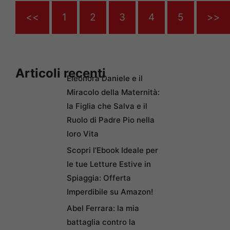
<<
1
2
3
4
5
>>
Articoli recenti
Eleonora Daniele e il
Miracolo della Maternità:
la Figlia che Salva e il
Ruolo di Padre Pio nella
loro Vita
Scopri l’Ebook Ideale per
le tue Letture Estive in
Spiaggia: Offerta
Imperdibile su Amazon!
Abel Ferrara: la mia
battaglia contro la