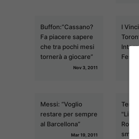
Buffon:”Cassano?
I Vinc
Fa piacere sapere
Toron
che tra pochi mesi
Intern
tornerà a giocare”
Festiv
Nov 3, 2011
Messi: “Voglio
Terza
restare per sempre
"Lie 
al Barcellona”
Roth 
smasc
Mar 19, 2011