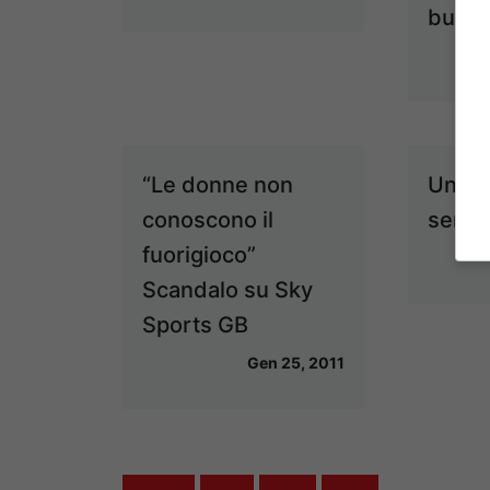
bugia
“Le donne non
Un Rea
conoscono il
serie
fuorigioco”
Scandalo su Sky
Sports GB
Gen 25, 2011