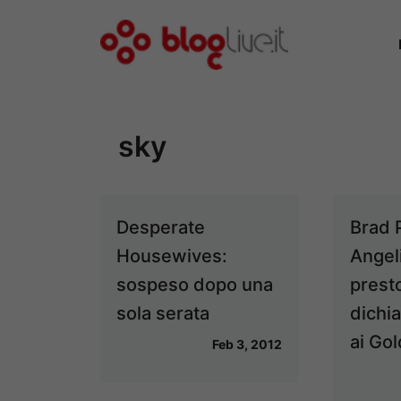
Vai
al
contenuto
sky
Desperate
Brad P
Housewives:
Angel
sospeso dopo una
presto
sola serata
dichia
ai Go
Feb 3, 2012