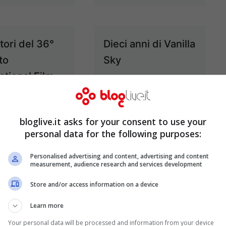
itori del 36°
Dieci anni di Vanilla
to
Sky
ational Film
Mag 24, 2011
al
Set 19, 2011
bloglive.it asks for your consent to use your
personal data for the following purposes:
Personalised advertising and content, advertising and content
measurement, audience research and services development
 Stagione di
Il ritorno dell'
To Me": Tim
infermiera Jackie
Store and/or access information on a device
continua a
su Sky Uno
Learn more
herare i
Mar 3, 2011
Your personal data will be processed and information from your device