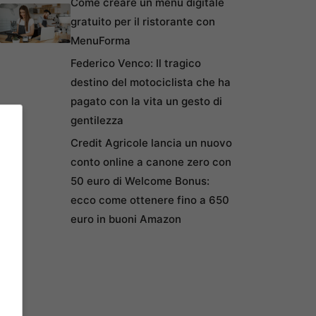
Come creare un menu digitale
gratuito per il ristorante con
MenuForma
Federico Venco: Il tragico
destino del motociclista che ha
pagato con la vita un gesto di
gentilezza
Credit Agricole lancia un nuovo
conto online a canone zero con
50 euro di Welcome Bonus:
ecco come ottenere fino a 650
euro in buoni Amazon