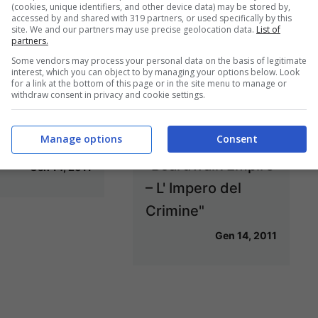
(cookies, unique identifiers, and other device data) may be stored by,
rdi
accessed by and shared with 319 partners, or used specifically by this
site. We and our partners may use precise geolocation data.
List of
Mar 14, 2011
partners.
Some vendors may process your personal data on the basis of legitimate
interest, which you can object to by managing your options below. Look
for a link at the bottom of this page or in the site menu to manage or
withdraw consent in privacy and cookie settings.
lity per la
Da stasera su Sky
Manage options
Consent
 TV "Glee"
Cinema 1 HD
"Boardwalk Empire
Gen 14, 2011
– L' Impero del
Crimine"
Gen 14, 2011