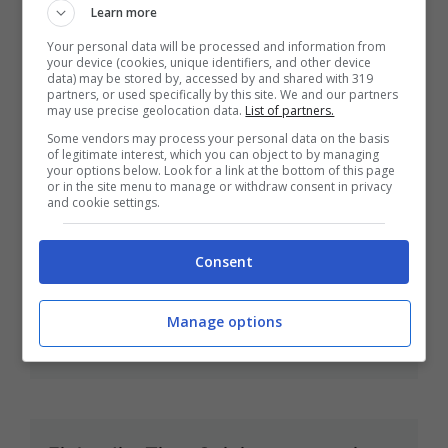
Learn more
Your personal data will be processed and information from
your device (cookies, unique identifiers, and other device
data) may be stored by, accessed by and shared with 319
partners, or used specifically by this site. We and our partners
may use precise geolocation data.
List of partners.
GP Europa: qualifiche
Some vendors may process your personal data on the basis
Giu 25, 2011
of legitimate interest, which you can object to by managing
your options below. Look for a link at the bottom of this page
or in the site menu to manage or withdraw consent in privacy
and cookie settings.
Consent
Spezie e aromi: il timo e le sue
qualità
Manage options
Giu 20, 2011