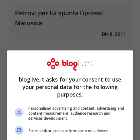
Petrov: per lui spunta l’ipotesi
Marussia
Dic 8, 2011
FIA: la lista dei piloti del 2012 è
bloglive.it asks for your consent to use
ancora incompleta
your personal data for the following
Dic 1, 2011
purposes:
Personalised advertising and content, advertising and
content measurement, audience research and
services development
GP Germania 2011: le qualifiche
Store and/or access information on a device
Lug 23, 2011