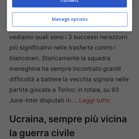
Consent
Dopo le tre vittorie più belle della Juve
Manage options
nelle partite giocate in casa contro l’Inter,
vediamo quali sono i 3 successi nerazzurri
più significativi nelle trasferte contro i
bianconeri. Storicamente la squadra
meneghina ha sempre incontrato grandi
difficoltà a battere la vecchia signora nelle
partite giocate a Torino: in totale, su 93
Juve-Inter disputati in …
Leggi tutto
Ucraina, sempre più vicina
la guerra civile