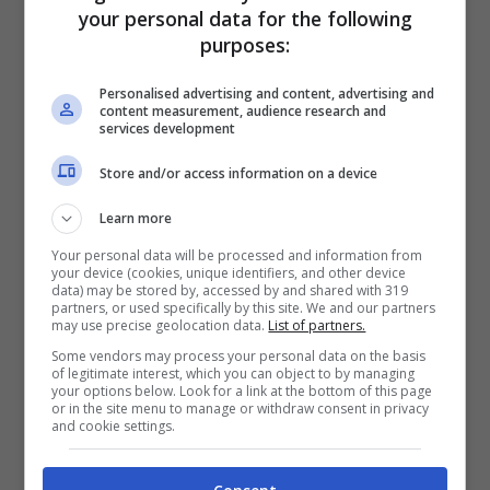
your personal data for the following
con due silhouette: berlina e Airscape. Lo
purposes:
stile dinamico ed energico è sottolineato
Personalised advertising and content, advertising and
dalla continuità visiva tra parabrezza e
content measurement, audience research and
services development
vetri laterali, con montanti del parabrezza
neri e profili dei vetri cromati, secondo la
Store and/or access information on a device
versione. Il frontale riprende gli elementi
Learn more
che caratterizzano …
Leggi tutto
Your personal data will be processed and information from
your device (cookies, unique identifiers, and other device
data) may be stored by, accessed by and shared with 319
Aspettando Juve-Inter: le
partners, or used specifically by this site. We and our partners
may use precise geolocation data.
List of partners.
3 vittorie più belle dei
Some vendors may process your personal data on the basis
of legitimate interest, which you can object to by managing
your options below. Look for a link at the bottom of this page
nerazzurri a Torino
or in the site menu to manage or withdraw consent in privacy
and cookie settings.
Feb 2, 2014
di
Vincenzo Renzulli