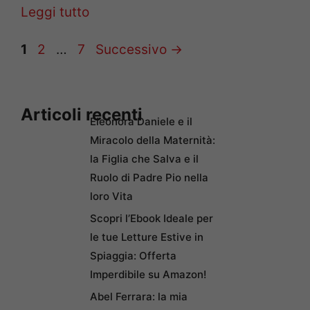
Leggi tutto
Pagina
Pagina
Pagina
1
2
…
7
Successivo
→
Articoli recenti
Eleonora Daniele e il
Miracolo della Maternità:
la Figlia che Salva e il
Ruolo di Padre Pio nella
loro Vita
Scopri l’Ebook Ideale per
le tue Letture Estive in
Spiaggia: Offerta
Imperdibile su Amazon!
Abel Ferrara: la mia