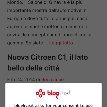
Mondo. Il Salone di Ginevra è la più
importante mostra dell’automotive in
Europa e dove tutte le principali case
automobilistiche mettono in mostra le
novità, le concept car ed i modelli della
gamma. Se siete …
Leggi tutto
Nuova Citroen C1, il lato
bello della città
Feb 24, 2014
di
Redazione
Presentata la nuova Citroen C1, disponibile
in versione 3 e 5 porte, viene presentata
bloglive.it asks for your consent to use