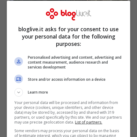
bloglive.it asks for your consent to use
your personal data for the following
purposes:
Predolin strofina le parti intime di
Personalised advertising and content, advertising and
content measurement, audience research and
Carmen Di Pietro: polemica al GF Vip
services development
Set 30, 2017
Store and/or access information on a device
Learn more
Your personal data will be processed and information from
your device (cookies, unique identifiers, and other device
data) may be stored by, accessed by and shared with 319
partners, or used specifically by this site. We and our partners
may use precise geolocation data.
List of partners.
Some vendors may process your personal data on the basis
of legitimate interest, which you can object to by managing