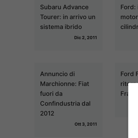
Subaru Advance
Ford: 
Tourer: in arrivo un
motore
sistema ibrido
cilind
Dic 2, 2011
Annuncio di
Ford 
Marchionne: Fiat
ritorn
fuori da
Franc
Confindustria dal
2012
Ott 3, 2011