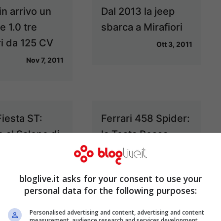
in arrivo un
Dal 2013 la jeep
 1.0 tre
sbarca a Mirafiori
ri da 125 CV
Ott 3, 2011
Nov 7, 2011
Fiesta ST:
Ferrari 458 Spider:
o al Salone di
la Testa Rossa
oforte
perde la capote
Set 16, 2011
Ago 24, 2011
bloglive.it asks for your consent to use your
personal data for the following purposes:
Personalised advertising and content, advertising and content
measurement, audience research and services development