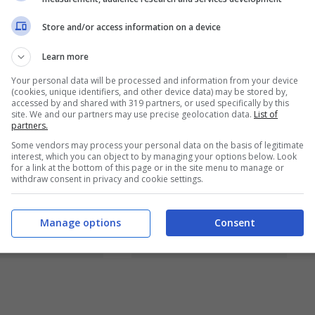
Store and/or access information on a device
Mustang nel
Nuova Mazda MX-
Learn more
5: nuovi dettagli
Your personal data will be processed and information from your device
(cookies, unique identifiers, and other device data) may be stored by,
Giu 16, 2011
Giu 9, 2011
accessed by and shared with 319 partners, or used specifically by this
site. We and our partners may use precise geolocation data.
List of
partners.
Some vendors may process your personal data on the basis of legitimate
interest, which you can object to by managing your options below. Look
for a link at the bottom of this page or in the site menu to manage or
withdraw consent in privacy and cookie settings.
olet Camaro
Ford Fiesta ST vs
rtible
Audi S1
Manage options
Consent
Mag 31, 2011
Mag 23, 2011