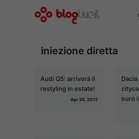
Vai
al
contenuto
iniezione diretta
Audi Q5: arriverà il
Dacia
restyling in estate!
cityc
euro i
Apr 26, 2012