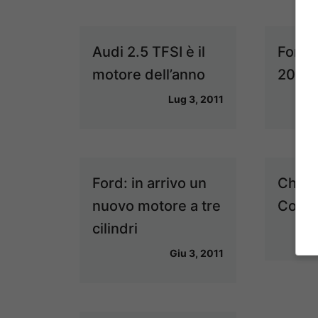
Audi 2.5 TFSI è il
Ford 
motore dell’anno
2014
Lug 3, 2011
Ford: in arrivo un
Chevr
nuovo motore a tre
Conve
cilindri
Giu 3, 2011