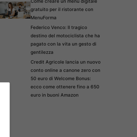
Come creare un menu digitale
gratuito per il ristorante con
MenuForma
Federico Venco: Il tragico
destino del motociclista che ha
pagato con la vita un gesto di
gentilezza
Credit Agricole lancia un nuovo
conto online a canone zero con
50 euro di Welcome Bonus:
ecco come ottenere fino a 650
euro in buoni Amazon