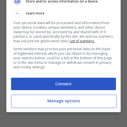
Store and/or access information on a device
Learn more
Your personal data will be processed and information from
your device (cookies, unique identifiers, and other device
data) may be stored by, accessed by and shared with 319
Just Dance 3: nuove canzoni e
partners, or used specifically by this site. We and our partners
may use precise geolocation data.
List of partners.
nuove modalità
Some vendors may process your personal data on the basis
Ott 14, 2011
of legitimate interest, which you can object to by managing
your options below. Look for a link at the bottom of this page
or in the site menu to manage or withdraw consent in privacy
and cookie settings.
Consent
Madonna: torna nel 2012 con un
nuovo singolo
Manage options
Set 5, 2011