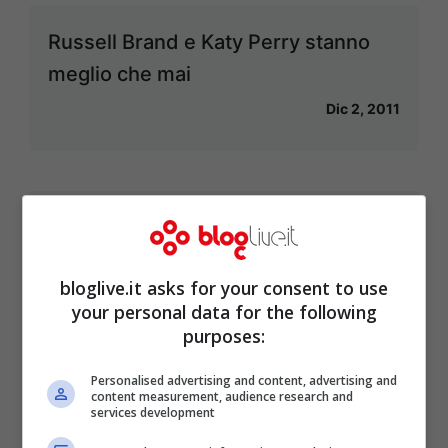
Russell Brand e Katy Perry stanno
meglio che mai
Dic 2, 2011
Adele, 1 milione di copie su iTunes e
operazione superata
bloglive.it asks for your consent to use
Nov 16, 2011
your personal data for the following
purposes:
Personalised advertising and content, advertising and
content measurement, audience research and
Katy Perry, The One That Got Away
services development
Nov 9, 2011