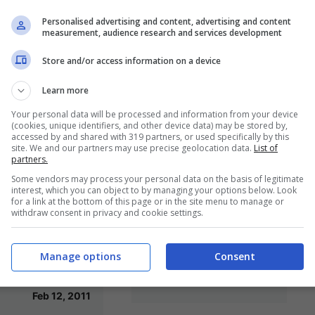
Personalised advertising and content, advertising and content
measurement, audience research and services development
ling per
5 Marzo 2011
Store and/or access information on a device
en C4 Picasso
Corteo nazionale
Learn more
per la chiusura di
Mar 4, 2011
Your personal data will be processed and information from your device
Green Hill
(cookies, unique identifiers, and other device data) may be stored by,
accessed by and shared with 319 partners, or used specifically by this
Mar 3, 2011
site. We and our partners may use precise geolocation data.
List of
partners.
Some vendors may process your personal data on the basis of legitimate
interest, which you can object to by managing your options below. Look
for a link at the bottom of this page or in the site menu to manage or
withdraw consent in privacy and cookie settings.
Lorena: una
Samsung
la speranza
mirrorless NX100
Manage options
Consent
 tigre
Feb 9, 2011
Feb 12, 2011