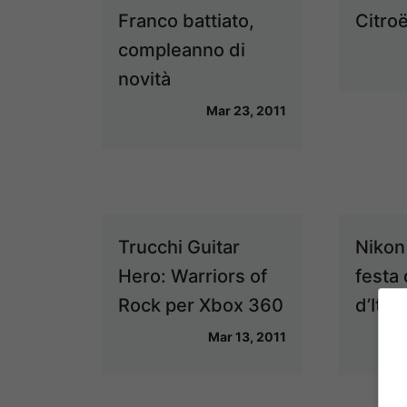
Franco battiato,
Citro
compleanno di
novità
Mar 23, 2011
Trucchi Guitar
Nikon 
Hero: Warriors of
festa 
Rock per Xbox 360
d’Itali
Mar 13, 2011