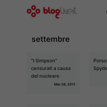
Vai
al
contenuto
settembre
"I Simpson"
Porsc
censurati a causa
Spyd
del nucleare
Mar 28, 2011