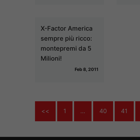
X-Factor America
sempre più ricco:
montepremi da 5
Milioni!
Feb 8, 2011
<<
1
…
40
41