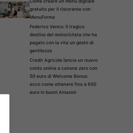
Come creare un menu digitale
gratuito per il ristorante con
MenuForma
Federico Venco: Il tragico
destino del motociclista che ha
pagato con la vita un gesto di
gentilezza
Credit Agricole lancia un nuovo
conto online a canone zero con
50 euro di Welcome Bonus:
ecco come ottenere fino a 650
euro in buoni Amazon