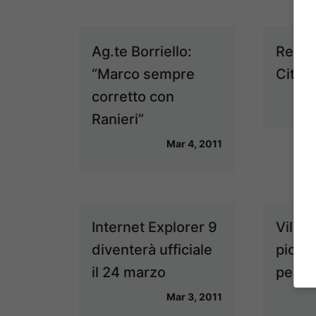
Ag.te Borriello:
Resty
“Marco sempre
Citro
corretto con
Ranieri”
Mar 4, 2011
Internet Explorer 9
Villa 
diventerà ufficiale
picco
il 24 marzo
per la
Mar 3, 2011