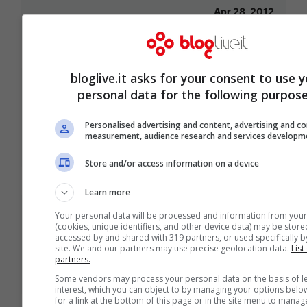
Apr 28, 2012
bloglive.it asks for your consent to use y
Assemblea Campari approva
personal data for the following purpose
dividendo esercizio 2011
Personalised advertising and content, advertising and c
measurement, audience research and services developm
Apr 28, 2012
Store and/or access information on a device
Learn more
Your personal data will be processed and information from your
Beppe Grillo e i partiti zombie,
(cookies, unique identifiers, and other device data) may be store
accessed by and shared with 319 partners, or used specifically by
sinistra nel panico
site. We and our partners may use precise geolocation data.
List
partners.
Apr 28, 2012
Some vendors may process your personal data on the basis of le
interest, which you can object to by managing your options belo
for a link at the bottom of this page or in the site menu to manag