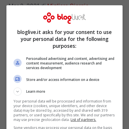
Mar 2, 2021
di
Migliore Giorgio
Cresce l’attesa per l’inizio di Sanremo. Tra i
bloglive.it asks for your consent to use
cantanti in gara anche l’evergreen Orietta
your personal data for the following
purposes:
Berti, protagonista ieri sera di un
inconveniente con le forze dell’ordine.
Personalised advertising and content, advertising and
content measurement, audience research and
Cosa è successo. In un contesto
services development
completamente blindato e assolutamente
Store and/or access information on a device
off limits Sanremo si appresta a inaugurare
Learn more
la sua edizione numero settantuno. Stasera
Your personal data will be processed and information from
si aprirà il sipario sul palco dell’Ariston, …
your device (cookies, unique identifiers, and other device
data) may be stored by, accessed by and shared with 319
Leggi tutto
partners, or used specifically by this site. We and our partners
may use precise geolocation data.
List of partners.
Some vendors may process your personal data on the basis