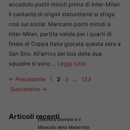
accaduto pochi minuti prima di Inter-Milan.
Il cantante di origini statunitensi si sfoga
così sui social. Mancano pochi minuti a
Inter-Milan, partita valida per i quarti di
finale di Coppa Italia giocata questa sera a
San Siro. All’arrivo dei bus delle due
squadre si sono …
Leggi tutto
Pagina
Pagina
Pagina
Pagina
←
Precedente
1
2
3
…
123
Successivo
→
Articoli recenti
Eleonora Daniele e il
Miracolo della Maternità: