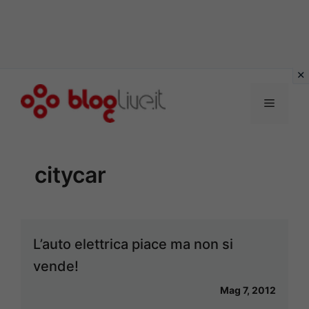
Vai
al
Menu
contenuto
citycar
L’auto elettrica piace ma non si
vende!
Mag 7, 2012