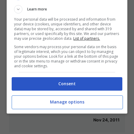
Learn more
Dic 19, 2011
Your personal data will be processed and information from
your device (cookies, unique identifiers, and other device
data) may be stored by, accessed by and shared with 319
partners, or used specifically by this site. We and our partners
may use precise geolocation data.
List of partners.
Fiat Panda: l’obiettivo di vendita è di
Some vendors may process your personal data on the basis
of legitimate interest, which you can object to by managing
230.000 unità
your options below. Look for a link at the bottom of this page
or in the site menu to manage or withdraw consent in privacy
Dic 2, 2011
and cookie settings.
Consent
Renault realizzerà un auto low cost
Manage options
per i mercati in via di sviluppo
Nov 24, 2011