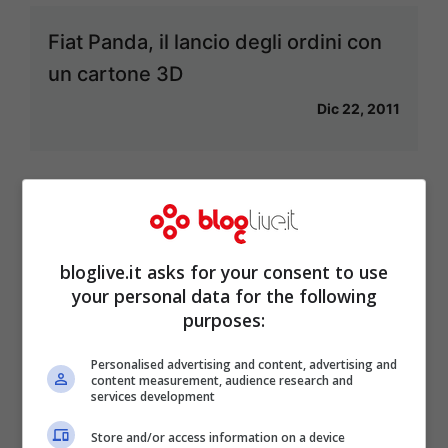
Fiat Panda, il lancio degli ordini con
un cartone 3D
Dic 22, 2011
Geely Emgrand EC7: una berlina a
12.000 euro
bloglive.it asks for your consent to use
your personal data for the following
Dic 20, 2011
purposes:
Personalised advertising and content, advertising and
content measurement, audience research and
services development
Lusso, economia, fashion, ecologia =
Store and/or access information on a device
nuova Lancia Ecochic