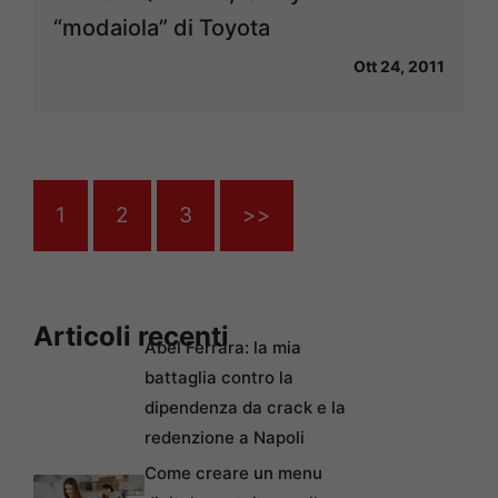
“modaiola” di Toyota
Ott 24, 2011
1
2
3
>>
Articoli recenti
Abel Ferrara: la mia
battaglia contro la
dipendenza da crack e la
redenzione a Napoli
Come creare un menu