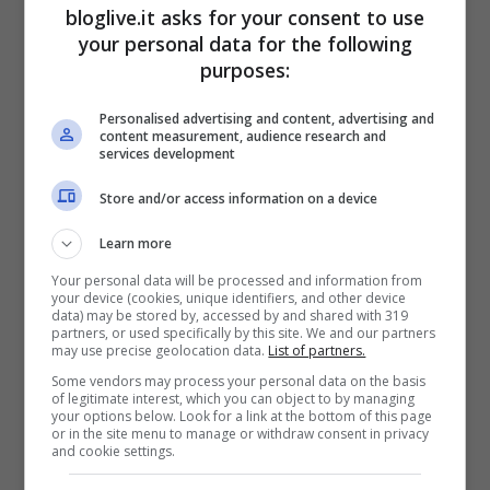
bloglive.it asks for your consent to use
tecnologia e realtà
your personal data for the following
Ott 23, 2013
purposes:
Personalised advertising and content, advertising and
content measurement, audience research and
services development
La vita, le sue fasi ed il nostro nuovo
Store and/or access information on a device
LifeStyle
Learn more
Set 9, 2013
Your personal data will be processed and information from
your device (cookies, unique identifiers, and other device
data) may be stored by, accessed by and shared with 319
partners, or used specifically by this site. We and our partners
may use precise geolocation data.
List of partners.
Some vendors may process your personal data on the basis
Il “Primo ballo” di Capossela:
of legitimate interest, which you can object to by managing
your options below. Look for a link at the bottom of this page
l’esordio da produttore per la Banda
or in the site menu to manage or withdraw consent in privacy
and cookie settings.
della Posta