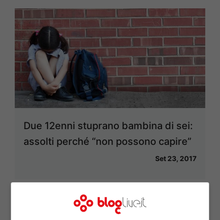
Due 12enni stuprano bambina di sei:
assolti perché “non possono capire”
Set 23, 2017
La “sindrome del tapis-roulant”, fra