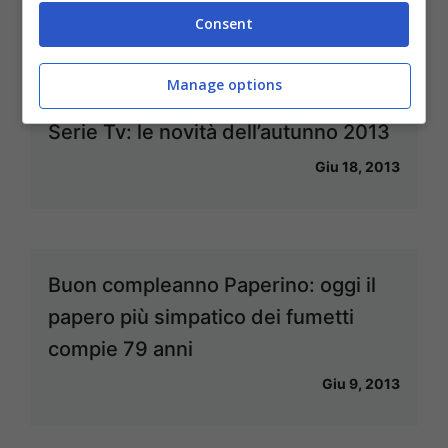
Giu 24, 2013
Consent
Manage options
Serie Tv: le novità dell’autunno 2013
Giu 18, 2013
Buon compleanno Paperino: oggi il
papero più simpatico dei fumetti
compie 79 anni
Giu 9, 2013