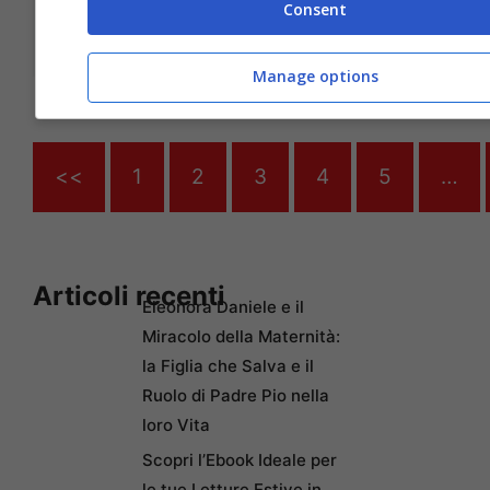
Consent
Feb 22, 2012
Manage options
<<
1
2
3
4
5
…
Articoli recenti
Eleonora Daniele e il
Miracolo della Maternità:
la Figlia che Salva e il
Ruolo di Padre Pio nella
loro Vita
Scopri l’Ebook Ideale per
le tue Letture Estive in