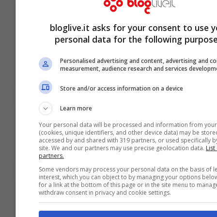
Quando lo stile incontra lo stile:
bloglive.it asks for your consent to use 
Emma Watson nel nuovo film di Sofia
personal data for the following purpose
Coppola intitolato “The Bling Ring”
Personalised advertising and content, advertising and c
Mar 1, 2012
measurement, audience research and services developm
Store and/or access information on a device
Learn more
Italia's Got Talent: i primi 8 finalisti
Your personal data will be processed and information from your
(cookies, unique identifiers, and other device data) may be store
accessed by and shared with 319 partners, or used specifically by
Feb 26, 2012
site. We and our partners may use precise geolocation data.
List
partners.
Some vendors may process your personal data on the basis of l
interest, which you can object to by managing your options belo
for a link at the bottom of this page or in the site menu to manag
withdraw consent in privacy and cookie settings.
Paul Walker: oltre che attore anche
produttore