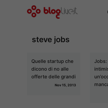
Vai
al
contenuto
steve jobs
Quelle startup che
Jobs: 
dicono di no alle
intim
offerte delle grandi
un’oc
manc
Nov 15, 2013