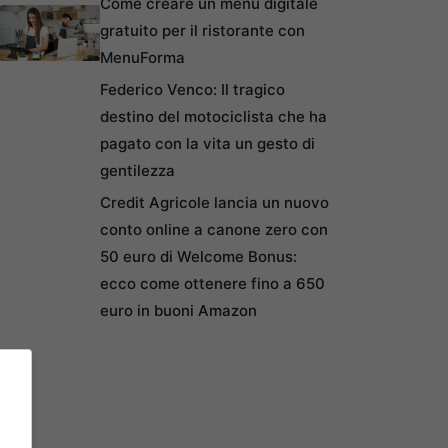
Come creare un menu digitale
gratuito per il ristorante con
MenuForma
Federico Venco: Il tragico
destino del motociclista che ha
pagato con la vita un gesto di
gentilezza
Credit Agricole lancia un nuovo
conto online a canone zero con
50 euro di Welcome Bonus:
ecco come ottenere fino a 650
euro in buoni Amazon