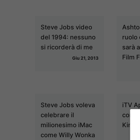
Steve Jobs video
Ashto
del 1994: nessuno
ruolo
si ricorderà di me
sarà 
Film F
Giu 21, 2013
Steve Jobs voleva
iTV Ap
celebrare il
contro
milionesimo iMac
Kinec
come Willy Wonka