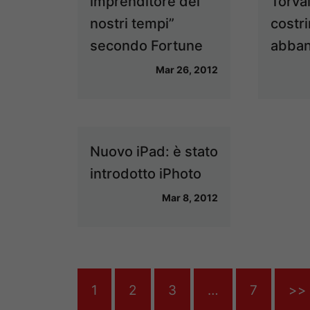
imprenditore dei
Torva
nostri tempi”
costr
secondo Fortune
abban
Mar 26, 2012
Nuovo iPad: è stato
introdotto iPhoto
Mar 8, 2012
1
2
3
…
7
>>