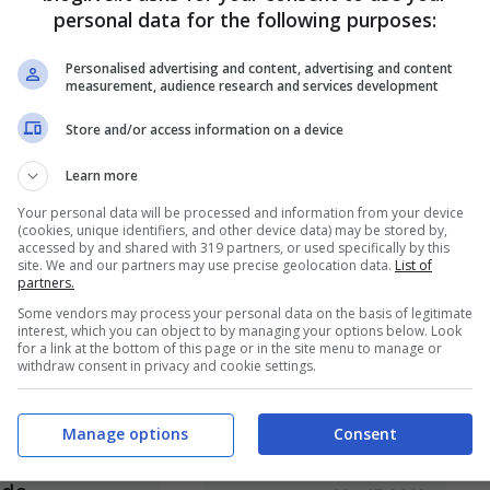
personal data for the following purposes:
Personalised advertising and content, advertising and content
measurement, audience research and services development
Store and/or access information on a device
Steve Jobs:
Apple e Starbucks:
Learn more
n Kutcher
l’unione avverrà
Your personal data will be processed and information from your device
reterà il CEO
entro l’anno
(cookies, unique identifiers, and other device data) may be stored by,
accessed by and shared with 319 partners, or used specifically by this
Apr 2, 2012
Apr 1, 2012
site. We and our partners may use precise geolocation data.
List of
partners.
Some vendors may process your personal data on the basis of legitimate
interest, which you can object to by managing your options below. Look
for a link at the bottom of this page or in the site menu to manage or
withdraw consent in privacy and cookie settings.
 Jobs cercò
Nuovo iPad: niente
Manage options
Consent
sumere Linus
Facetime su 4G