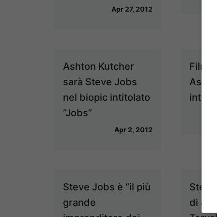
Apr 27, 2012
Ashton Kutcher
Film 
sarà Steve Jobs
Ashto
nel biopic intitolato
interp
“Jobs”
Apr 2, 2012
Steve Jobs è “il più
Steve
grande
di as