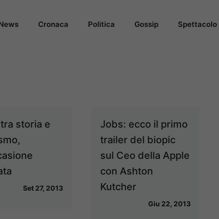
News
Cronaca
Politica
Gossip
Spettacolo
tra storia e
Jobs: ecco il primo
ismo,
trailer del biopic
casione
sul Ceo della Apple
ata
con Ashton
Kutcher
Set 27, 2013
Giu 22, 2013