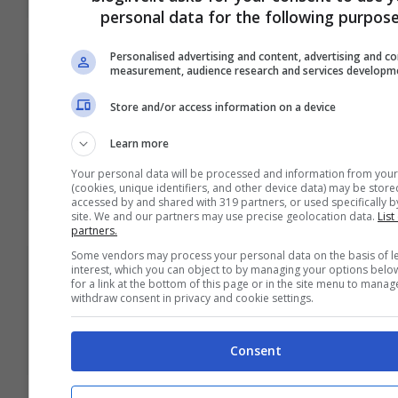
personal data for the following purpose
Personalised advertising and content, advertising and c
measurement, audience research and services developm
“Dark Shadows”: Foto in anteprima
Store and/or access information on a device
dal primo trailer del nuovo film
fantasy di Tim Burton e Johnny Depp
Learn more
Mar 14, 2012
Your personal data will be processed and information from your
(cookies, unique identifiers, and other device data) may be store
accessed by and shared with 319 partners, or used specifically by
site. We and our partners may use precise geolocation data.
List
partners.
Some vendors may process your personal data on the basis of l
interest, which you can object to by managing your options belo
La Warner Bros. vuole Tom Cruise
for a link at the bottom of this page or in the site menu to manag
withdraw consent in privacy and cookie settings.
per il remake di “È nata una stella”
Mar 10, 2012
Consent