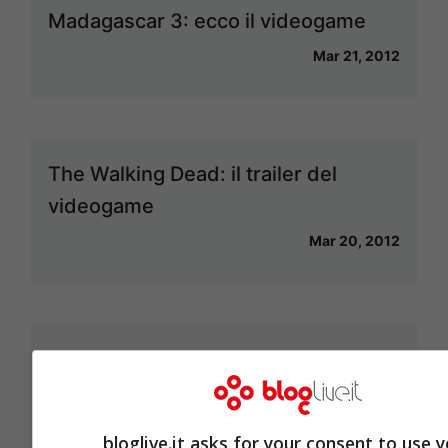
Madagascar 3: ecco il videogame
Mar 21, 2012
The Walking Dead: il trailer del
videogame
Mar 20, 2012
Ribelle The Brave: annunciato il
videogame
Mar 20, 2012
bloglive.it asks for your consent to use 