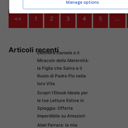
Manage options
<<
1
2
3
4
5
…
Articoli recenti
Eleonora Daniele e il
Miracolo della Maternità:
la Figlia che Salva e il
Ruolo di Padre Pio nella
loro Vita
Scopri l’Ebook Ideale per
le tue Letture Estive in
Spiaggia: Offerta
Imperdibile su Amazon!
Abel Ferrara: la mia